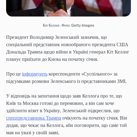
Кіт Келлог. Фото: Getty Images
Президент Володимир Зеленський зазначив, що
спеціальний представник новообраного президента США
Дональда Трампа щодо війни в Україні генерал Кіт Келлог
планує приїхати до Києва на початку січня.
Про це
інформують
кореспонденти «Суспільного» за
підсумками розмови Зеленського із представниками ЗМІ.
У відповідь на запитання щодо заяв Келлога про те, що
Київ та Москва готові до перемовин, а він сам хоче
здійснити візит в Україну, Зеленський підкреслив, що
спецпредставника Трампа
очікують на початку січня. Він
додав, що чекає на Келлога, аби поговорити, що саме той
мав на увазі у своїй заяві.