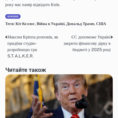
року має намір відвідати Київ.
НОВИНИ
Теги:
Кіт Келлог
,
Війна в Україні
,
Дональд Трамп
,
США
Максим Кріппа розповів, як
ЄС допоможе Україні
Навігація
придбав студію-
закрити фінансову дірку в
записів
розробницю гри
бюджеті у 2025 році
S.T.A.L.K.E.R.
Читайте також