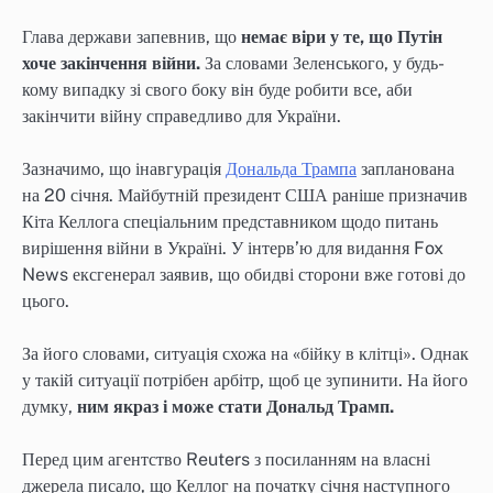
Глава держави запевнив, що
немає віри у те, що Путін
хоче закінчення війни.
За словами Зеленського, у будь-
кому випадку зі свого боку він буде робити все, аби
закінчити війну справедливо для України.
Зазначимо, що інавгурація
Дональда Трампа
запланована
на 20 січня. Майбутній президент США раніше призначив
Кіта Келлога спеціальним представником щодо питань
вирішення війни в Україні. У інтерв’ю для видання Fox
News ексгенерал заявив, що обидві сторони вже готові до
цього.
За його словами, ситуація схожа на «бійку в клітці». Однак
у такій ситуації потрібен арбітр, щоб це зупинити. На його
думку,
ним якраз і може стати Дональд Трамп.
Перед цим агентство Reuters з посиланням на власні
джерела писало, що Келлог на початку січня наступного