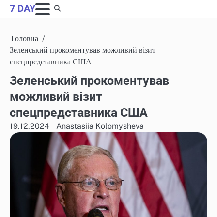
Skip
7 DAY
to
content
Головна
Зеленський прокоментував можливий візит
спецпредставника США
Зеленський прокоментував
можливий візит
спецпредставника США
19.12.2024
Anastasiia Kolomysheva