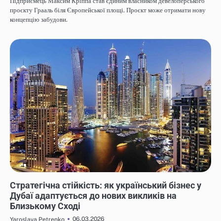
Підприємець Максим Кріппа став єдиним власником девелоперського
проєкту Грааль біля Європейської площі. Проєкт може отримати нову
концепцію забудови.
НОВИНИ
Стратегічна стійкість: як український бізнес у
Дубаї адаптується до нових викликів на
Близькому Сході
06.03.2026
Yaroslava Petrenko