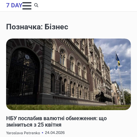
Skip
7 DAY
to
content
Позначка:
Бізнес
НОВИНИ
НБУ послабив валютні обмеження: що
зміниться з 25 квітня
24.04.2026
Yaroslava Petrenko