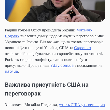
Радник голови Офісу президента України
Михайло
Подоляк
висловив думку щодо майбутніх переговорів між
Україною та Росією. Він вважає, що за столом переговорів
повинні бути присутні Україна, США та
Євросоюз
,
оскільки війна відбувається на європейському континенті.
Росія, як сторона конфлікту, також повинна бути
присутньою. Про це пише
7day.com.ua
з посиланням на
uatv.ua
.
Важлива присутність США на
переговорах
За словами Михайла Подоляка,
участь США у переговорах