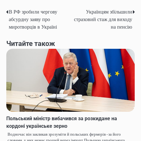
В РФ зробили чергову
Українцям збільшили
Навігація
абсурдну заяву про
страховий стаж для виходу
записів
миротворців в Україні
на пенсію
Читайте також
Польський міністр вибачився за розкидане на
кордоні українське зерно
Водночас він закликав зрозуміти й польських фермерів - за його
словами, у них немає грошей через імпорт Польщею українського