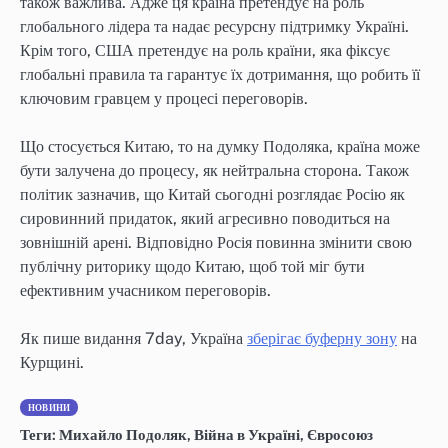
також важлива. Адже ця країна претендує на роль
глобального лідера та надає ресурсну підтримку Україні.
Крім того, США претендує на роль країни, яка фіксує
глобальні правила та гарантує їх дотримання, що робить її
ключовим гравцем у процесі переговорів.
Що стосується Китаю, то на думку Подоляка, країна може
бути залучена до процесу, як нейтральна сторона. Також
політик зазначив, що Китай сьогодні розглядає Росію як
сировинний придаток, який агресивно поводиться на
зовнішній арені. Відповідно Росія повинна змінити свою
публічну риторику щодо Китаю, щоб той міг бути
ефективним учасником переговорів.
Як пише видання 7day, Україна
зберігає буферну зону
на
Курщині.
НОВИНИ
Теги:
Михайло Подоляк
,
Війна в Україні
,
Євросоюз