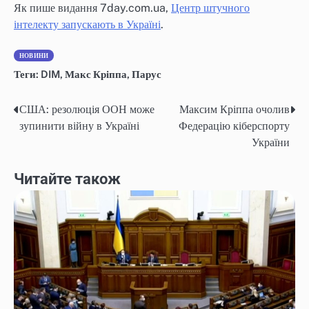
Як пише видання 7day.com.ua,
Центр штучного
інтелекту запускають в Україні
.
НОВИНИ
Теги:
DIM
,
Макс Кріппа
,
Парус
США: резолюція ООН може
Максим Кріппа очолив
Навігація
зупинити війну в Україні
Федерацію кіберспорту
записів
України
Читайте також