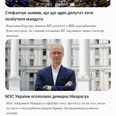
Стефанчук заявив, що ще один депутат хоче
позбутися мандата
Верховна Рада має лишень 401 депутаті з 450, передбачених
Конституцією. За словами очільника ВР, парламент може стати ще
меншим.
МЗС України оголосило демарш Нікарагуа
МЗС направило Нікарагуа офіційну ноту протесту після того, як на
зустрічі з окупаційною владою Криму обговорювали розвиток
зв'язків.