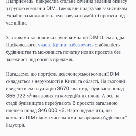
Підприємець підкреслив спільне бачення ведення бізнесу
з групою компаній DIM. Також він подякував захисникам
України за можливість реалізовувати амбітні проєкти під
час війни.
За словами засновника групи компаній DIM Олександра
Насіковського,
участь Кріппи забезпечить
стабільність
будівництва та можливість початку нових проєктів без
залежності від обсягів продажів.
Нагадаємо, що портфель девелоперської компанії DIM
складається з нерухомості в Києві та області. На сьогодні
введено в експлуатацію 3670 квартир, збудовано понад
355 922 м² житлових та комерційних площ. А ось на
стадії будівництва перебувають 6 проєктів загальною
площею понад 346 000 м2. Варто відзначити, що
компанія DIM відома чисельними нагородами будівельної
індустрії.