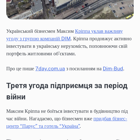
Український бізнесмен Максим
Кріппа уклав важливу
угоду з групою компаній DIM
. Кріппа продовжує активно
інвестувати в українську нерухомість, поповнюючи свій
портфель житловими об’єктами.
Про це пише
7day.com.ua
з посиланням на
Dim-Bud
.
Третя угода підприємця за період
війни
Максим Кріппа не боїться інвестувати в будівництво під
час війни. Нагадаємо, що бізнесмен вже
придбав бізнес-
центр “Парус” та готель “Україна”
.