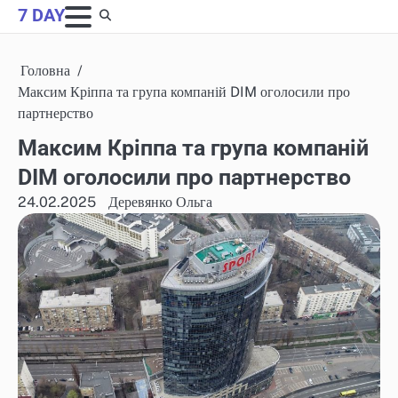
Skip
7 DAY
to
content
Головна
Максим Кріппа та група компаній DIM оголосили про
партнерство
Максим Кріппа та група компаній
DIM оголосили про партнерство
24.02.2025
Деревянко Ольга