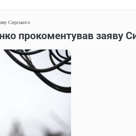
аяву Сирського
нко прокоментував заяву С