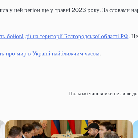
шла у цей регіон ще у травні 2023 року. За словами нар
ть бойові дії на території Бєлгородської області РФ
. Ц
ть про мир в Україні найближчим часом
.
Польські чиновники не лише доп