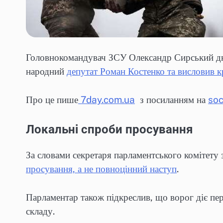
Головнокомандувач ЗСУ Олександр Сирський дня
народний
депутат Роман Костенко та висловив 
Про це пише
7day.com.ua
з посиланням на
soc
Локальні спроби просування
За словами секретаря парламентського комітету 
просування, а не повноцінний наступ
.
Парламентар також підкреслив, що ворог діє пер
складу.