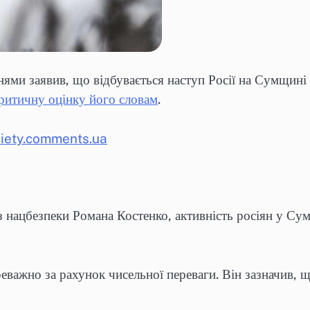
ми заявив, що відбувається наступ Росії на Сумщині 
критичну оцінку його словам
.
iety.comments.ua
з нацбезпеки Романа Костенко, активність росіян у Сум
еважно за рахунок чисельної переваги. Він зазначив, щ