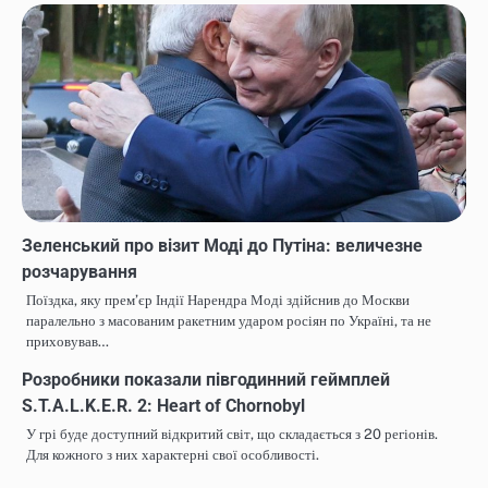
Зеленський про візит Моді до Путіна: величезне
розчарування
Поїздка, яку прем’єр Індії Нарендра Моді здійснив до Москви
паралельно з масованим ракетним ударом росіян по Україні, та не
приховував…
Розробники показали півгодинний геймплей
S.T.A.L.K.E.R. 2: Heart of Chornobyl
У грі буде доступний відкритий світ, що складається з 20 регіонів.
Для кожного з них характерні свої особливості.