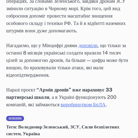
операціях. За словами Зеленського, завдяки дронам ЗСУ
змінили ситуацію в Чорному морі. Крім того, цей вид
озброєння допоміг провести масштабне знищення
особового складу і техніки РФ. Та й в відбитті наземних
штурмів вони дуже допомагають.
Нагадаємо, що у Мінцифрі днями
доповіли
, що тільки за
останні 8 місяців українські солдати вразили 14 тисяч
цілей за допомогою дронів, ба більше — цифра може бути
вищою, бо враховували тільки атаки, які мали
відеопідтвердження.
Наразі проєкт
“Армія дронів” вже нараховує 33
партнерські школи
, а в Україні функціонують 200
компаній, які займаються
виробництвом БпЛА
.
НОВИНИ
Теги:
Володимир Зеленський
,
ЗСУ
,
Сили безпілотних
систем
,
Україна