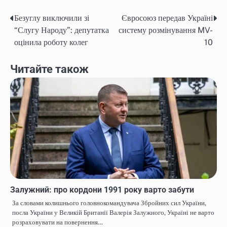
Безуглу виключили зі
Євросоюз передав Україні
Навігація
“Слугу Народу”: депутатка
систему розмінування MV-
записів
оцінила роботу колег
10
Читайте також
Залужний: про кордони 1991 року варто забути
За словами колишнього головнокомандувача Збройних сил України,
посла України у Великій Британії Валерія Залужного, Україні не варто
розраховувати на повернення…