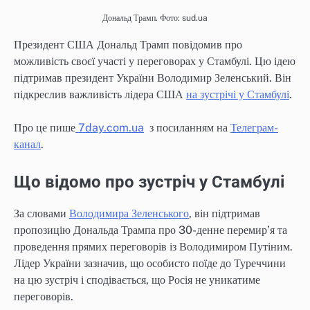
Дональд Трамп. Фото: sud.ua
Президент США Дональд Трамп повідомив про
можливість своєї участі у переговорах у Стамбулі. Цю ідею
підтримав президент України Володимир Зеленський. Він
підкреслив важливість лідера США
на зустрічі у Стамбулі
.
Про це пише
7day.com.ua
з посиланням на
Телеграм-
канал
.
Що відомо про зустріч у Стамбулі
За словами
Володимира Зеленського
, він підтримав
пропозицію Дональда Трампа про 30-денне перемир’я та
проведення прямих переговорів із Володимиром Путіним.
Лідер України зазначив, що особисто поїде до Туреччини
на цю зустріч і сподівається, що Росія не уникатиме
переговорів.