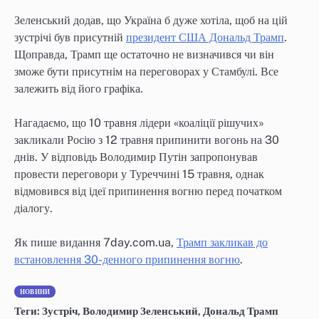
Зеленський додав, що Україна б дуже хотіла, щоб на цій
зустрічі був присутній
президент США Дональд Трамп
.
Щоправда, Трамп ще остаточно не визначився чи він
зможе бути присутнім на переговорах у Стамбулі. Все
залежить від його графіка.
Нагадаємо, що 10 травня лідери «коаліції рішучих»
закликали Росію з 12 травня припинити вогонь на 30
днів. У відповідь Володимир Путін запропонував
провести переговори у Туреччині 15 травня, однак
відмовився від ідеї припинення вогню перед початком
діалогу.
Як пише видання 7day.com.ua,
Трамп закликав до
встановлення 30-денного припинення вогню
.
НОВИНИ
Теги:
Зустріч
,
Володимир Зеленський
,
Дональд Трамп