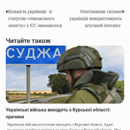
Кількість українців зі
Опитування: скільки
Навігація
статусом «тимчасового
українців використовують
записів
захисту» у ЄС зменшилося
штучний інтелект
Читайте також
Українські війська виходять з Курської області:
причини
Українські війська поступово виходять з Курської області. Адже
противник підійшов впритул до міста Суджа в Курській області. Про