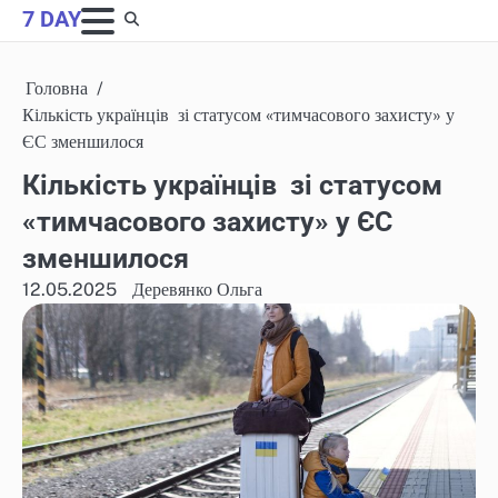
Skip
7 DAY
to
content
Головна
Кількість українців зі статусом «тимчасового захисту» у
ЄС зменшилося
Кількість українців зі статусом
«тимчасового захисту» у ЄС
зменшилося
12.05.2025
Деревянко Ольга