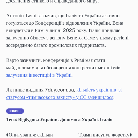
досягнення стійкого й справедливого миру.
Антоніо Таяні зазначив, що Італія та України активно
готуються до Конференції з відновлення України. Вона
відбудеться в Римі у липні 2025 року. Італія приділяє
залученню бізнесу з регіону Венето. Саме у цьому регіоні
зосереджено багато промислових підприємств.
Варто зазначити, конференція в Римі має стати
майданчиком для обговорення конкретних механізмів
залучення інвестицій в Україні
.
Як пише видання 7day.com.ua,
кількість українців зі
статусом «тимчасового захисту» у ЄС зменшилося
.
НОВИНИ
Теги:
Відбудова України
,
Допомога Україні
,
Італія
Опитування: скільки
Трамп висунув жорстку
Навігація