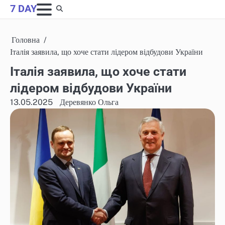
Skip
7 DAY
to
content
Головна
Італія заявила, що хоче стати лідером відбудови України
Італія заявила, що хоче стати
лідером відбудови України
13.05.2025
Деревянко Ольга