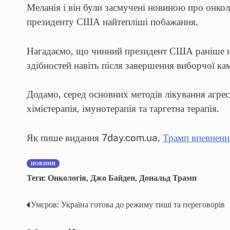
Меланія і він були засмучені новиною про онко
президенту США найтепліші побажання.
Нагадаємо, що чинний президент США раніше н
здібностей навіть після завершення виборчої ка
Додамо, серед основних методів лікування агрес
хімієтерапія, імунотерапія та таргетна терапія.
Як пише видання 7day.com.ua,
Трамп впевнений
НОВИНИ
Теги:
Онкологія
,
Джо Байден
,
Дональд Трамп
Умєров: Україна готова до режиму тиші та переговорів
Навігація
записів