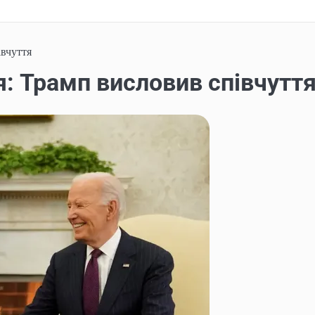
івчуття
я: Трамп висловив співчутт