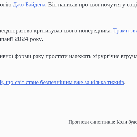
логію
Джо Байдена
. Він написав про свої почуття у с
еодноразово критикував свого попередника.
Трамп зв
мпанії 2024 року.
ивної форми раку простати належать хірургічне втруча
, що світ стане безпечнішим вже за кілька тижнів
.
Прогнози синоптиків: Коли буде