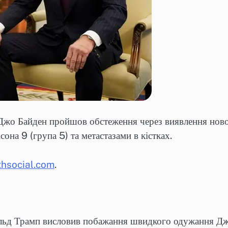
о Байден пройшов обстеження через виявлення нового
она 9 (група 5) та метастазами в кістках.
thsocial.com
.
льд Трамп висловив побажання швидкого одужання Дж