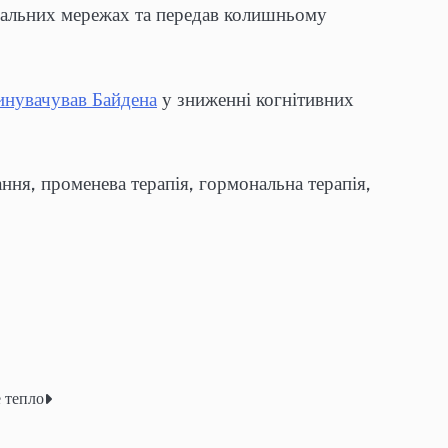
оціальних мережах та передав колишньому
инувачував Байдена
у зниженні когнітивних
ння, променева терапія, гормональна терапія,
 тепло