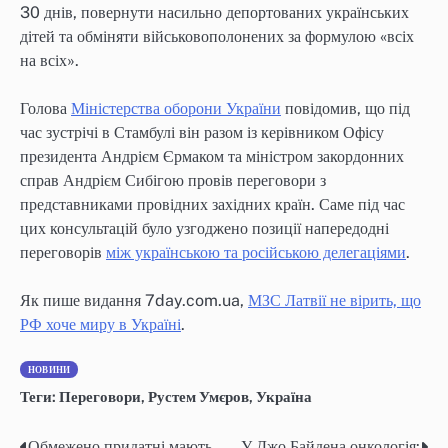
30 днів, повернути насильно депортованих українських
дітей та обміняти військовополонених за формулою «всіх
на всіх».
Голова
Міністерства оборони України
повідомив, що під
час зустрічі в Стамбулі він разом із керівником Офісу
президента Андрієм Єрмаком та міністром закордонних
справ Андрієм Сибігою провів переговори з
представниками провідних західних країн. Саме під час
цих консультацій було узгоджено позиції напередодні
переговорів
між українською та російською делегаціями
.
Як пише видання 7day.com.ua,
МЗС Латвії не вірить, що
РФ хоче миру в Україні
.
НОВИНИ
Теги:
Переговори
,
Рустем Умєров
,
Україна
Обмежено придатні мають
У Джо Байдена онкологія: