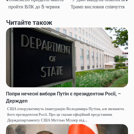
Навігація
пройти ВЛК до 5 червня
Трамп висловив співчуття
записів
Читайте також
Попри нечесні вибори Путін є президентом Росії, –
Держдеп
США ігноруватимуть інавгурацію Володимира Путіна, але визнають
його президентом Росії. Про це сказав офіційний представник
Держдепартаменту США Меттью Міллер під…