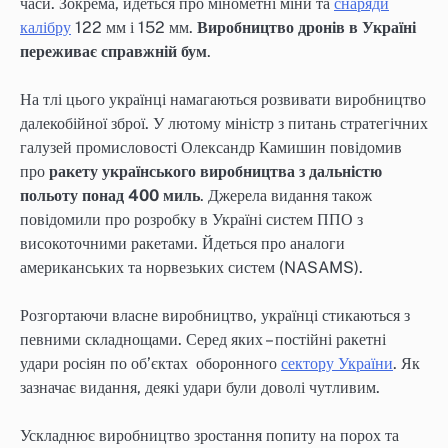
часи. Зокрема, йдеться про мінометні міни та
снаряди
калібру
122 мм і 152 мм.
Виробництво дронів в Україні
переживає справжній бум
.
На тлі цього українці намагаються розвивати виробництво
далекобійної зброї. У лютому міністр з питань стратегічних
галузей промисловості Олександр Камишин повідомив
про
ракету українського виробництва з дальністю
польоту понад 400 миль
. Джерела видання також
повідомили про розробку в Україні систем ППО з
високоточними ракетами. Йдеться про аналоги
американських та норвезьких систем (NASAMS).
Розгортаючи власне виробництво, українці стикаються з
певними складнощами. Серед яких – постійні ракетні
удари росіян по об’єктах оборонного
сектору України
. Як
зазначає видання, деякі удари були доволі чутливим.
Ускладнює виробництво зростання попиту на порох та