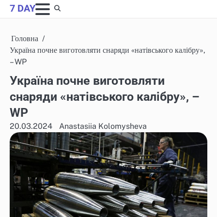
Skip
7 DAY
to
content
Головна
Україна почне виготовляти снаряди «натівського калібру»,
– WP
Україна почне виготовляти
снаряди «натівського калібру», –
WP
20.03.2024
Anastasiia Kolomysheva