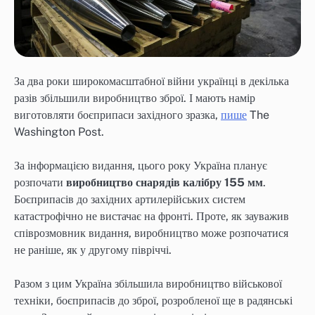
За два роки широкомасштабної війни українці в декілька
разів збільшили виробництво зброї. І мають намір
виготовляти боєприпаси західного зразка,
пише
The
Washington Post.
За інформацією видання, цього року Україна планує
розпочати
виробництво снарядів калібру 155 мм
.
Боєприпасів до західних артилерійських систем
катастрофічно не вистачає на фронті. Проте, як зауважив
співрозмовник видання, виробництво може розпочатися
не раніше, як у другому півріччі.
Разом з цим Україна збільшила виробництво військової
техніки, боєприпасів до зброї, розробленої ще в радянські