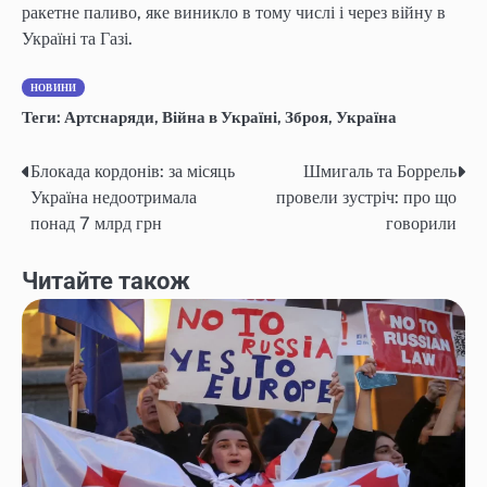
ракетне паливо, яке виникло в тому числі і через війну в
Україні та Газі.
НОВИНИ
Теги:
Артснаряди
,
Війна в Україні
,
Зброя
,
Україна
Блокада кордонів: за місяць
Шмигаль та Боррель
Навігація
Україна недоотримала
провели зустріч: про що
записів
понад 7 млрд грн
говорили
Читайте також