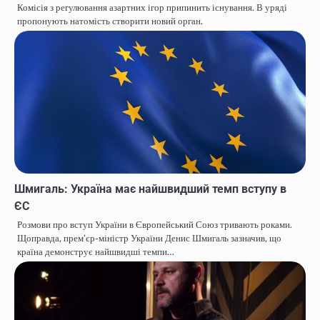
Комісія з регулювання азартних ігор припинить існування. В уряді
пропонують натомість створити новий орган.
Шмигаль: Україна має найшвидший темп вступу в
ЄС
Розмови про вступ України в Європейський Союз тривають роками.
Щоправда, прем’єр-міністр України Денис Шмигаль зазначив, що
країна демонструє найшвидші темпи…