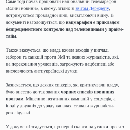
Саме тоді почав працювати національний телемарафон
«Єдині новини», в якому, згідно зі
звітом Держдепу
,
дотримуються провладної лінії, висвітлюючи війну. В
документі наголошується, що
нацмарафон є прикладом
безпрецедентного контролю над теленовинами у прайм-
тайм
.
Також вказується, що влада вжила заходів у вигляді
заборон та санкцій проти ЗМІ та деяких журналістів, які,
на переконання урядовців, загрожують нацбезпеці або
висловлюють антиукраїнські думки.
Зазначається, що деяких спікерів, які критикували владу,
було внесено до так званих
чорних списків новинних
програм
. Мішенню негативних кампаній у соцмедіа, а
іноді у дружніх до уряду каналах, ставали журналісти-
розслідувачі.
У документі згадується, що перші скарги на утиски преси з