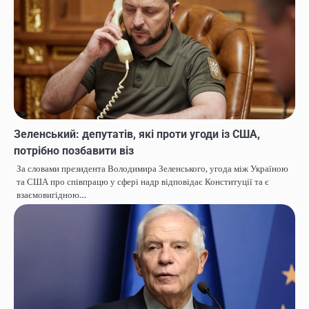
Зеленський: депутатів, які проти угоди із США,
потрібно позбавити віз
За словами президента Володимира Зеленського, угода між Україною
та США про співпрацю у сфері надр відповідає Конституції та є
взаємовигідною…