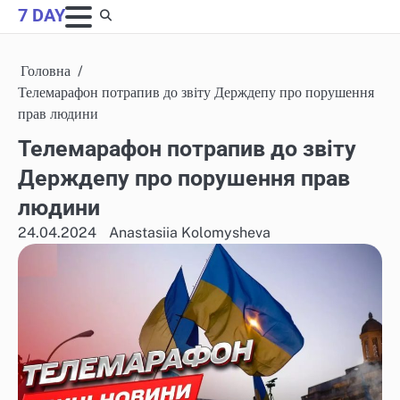
Skip
7 DAY
to
content
Головна
Телемарафон потрапив до звіту Держдепу про порушення
прав людини
Телемарафон потрапив до звіту
Держдепу про порушення прав
людини
24.04.2024
Anastasiia Kolomysheva