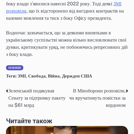
боку влади з’явилися навесні 2022 року. Тоді деякі
ЗМІ
розповіли
, що їх відсторонено від вигідних контрактів на
наземне мовлення та тиск з боку Офісу президента.
Водночас зазначається, що за деякими винятками в
українському суспільстві можна вільно висловлювати свої
думки, критикувати уряд, не побоюючись репресивних дій
з боку влади.
НОВИНИ
Теги:
ЗМІ
,
Свобода
,
Війна
,
Держдеп США
Зеленський подякував
В Міноборони розповіли,
Навігація
Сенату за підтримку пакету
чи вручатимуть повістки за
записів
на $61 млрд
кордоном
Читайте також