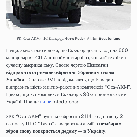
РК «Оса-АКМ» ПС Еквадору. Фото: Poder Militar Ecuatoriano
Нещодавно стало відомо, що Еквадор досяг угоди на 200
млн доларів з США про обмін старої радянської техніки на
сучасну американську. Своєю чергою
Пентагон
відправить отримане озброєння Збройним силам
України
. Тепер же ЗМІ повідомляють, що Еквадор
відправить шість зенітно-ракетних комплексів “Оса-АКМ”.
Цікаво, що всі комплекси Еквадор в 90-х придбав саме в
Україні. Про це
пише
Infodefensa.
ЗРК “Оса-АКМ” були на озброєнні 2114-го дивізіону 21-
го полку ППО “Таура” еквадорської армії, а
незабаром
зброя знову повернеться додому — в Україну
.