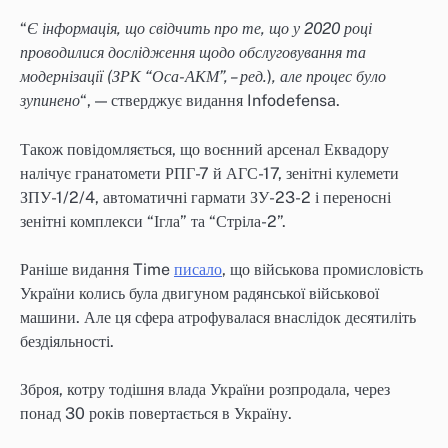
“
Є інформація, що свідчить про те, що у 2020 році
проводилися дослідження щодо обслуговування та
модернізації (ЗРК “Оса-АКМ”, – ред.
)
, але процес було
зупинено
“, — стверджує видання Infodefensa.
Також повідомляється, що воєнний арсенал Еквадору
налічує гранатомети РПГ-7 й АГС-17, зенітні кулемети
ЗПУ-1/2/4, автоматичні гармати ЗУ-23-2 і переносні
зенітні комплекси “Ігла” та “Стріла-2”.
Раніше видання Time
писало
, що військова промисловість
України колись була двигуном радянської військової
машини. Але ця сфера атрофувалася внаслідок десятиліть
бездіяльності.
Зброя, котру тодішня влада України розпродала, через
понад 30 років повертається в Україну.