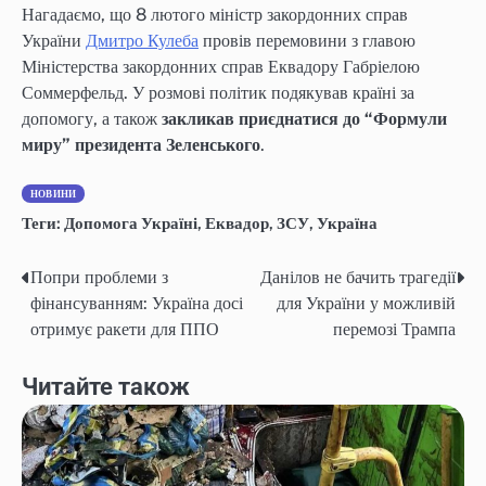
Нагадаємо, що 8 лютого міністр закордонних справ
України
Дмитро Кулеба
провів перемовини з главою
Міністерства закордонних справ Еквадору Габріелою
Соммерфельд. У розмові політик подякував країні за
допомогу, а також
закликав приєднатися до “Формули
миру” президента Зеленського
.
НОВИНИ
Теги:
Допомога Україні
,
Еквадор
,
ЗСУ
,
Україна
Попри проблеми з
Данілов не бачить трагедії
Навігація
фінансуванням: Україна досі
для України у можливій
записів
отримує ракети для ППО
перемозі Трампа
Читайте також