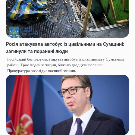
Росія атакувала автобус із цивільними на Сумщині:
загинули та поранені люди
Російський безпілотник атакував автобус із цивільними у Сумському
районі. Троє людей загинули, близько двадцяти поранені.
Прокуратура розслідує воєнний злочин.