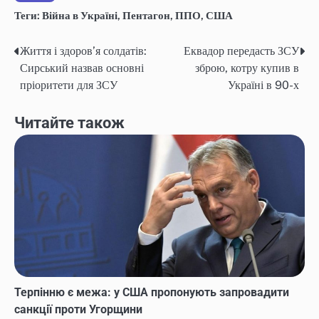
Теги:
Війна в Україні
,
Пентагон
,
ППО
,
США
Життя і здоров’я солдатів:
Еквадор передасть ЗСУ
Навігація
Сирський назвав основні
зброю, котру купив в
записів
пріоритети для ЗСУ
Україні в 90-х
Читайте також
Терпінню є межа: у США пропонують запровадити
санкції проти Угорщини