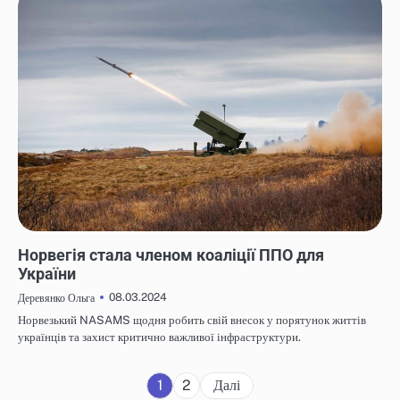
НОВИНИ
Норвегія стала членом коаліції ППО для
України
08.03.2024
Деревянко Ольга
Норвезький NASAMS щодня робить свій внесок у порятунок життів
українців та захист критично важливої інфраструктури.
Навігація
1
2
Далі