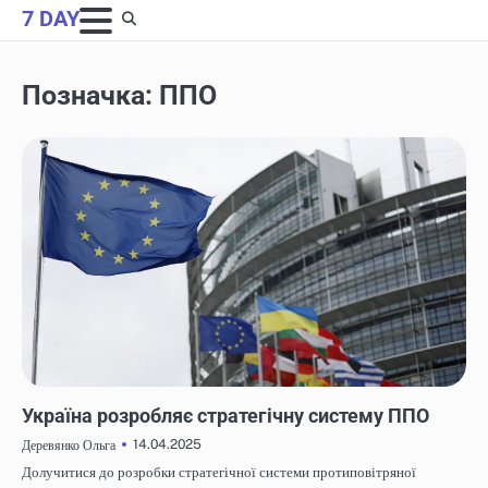
Skip
7 DAY
to
content
Позначка:
ППО
НОВИНИ
Україна розробляє стратегічну систему ППО
14.04.2025
Деревянко Ольга
Долучитися до розробки стратегічної системи протиповітряної