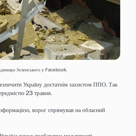
лодимира Зеленського у Facebook.
абезпечити Україну достатнім захистом ППО. Так
ередмістю 23 травня.
нформацією, ворог спрямував на обласний
 Україна також позбавлена можливості