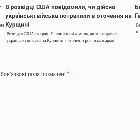
у
В розвідці США повідомили, чи дійсно
Б
українські війська потрапили в оточення на
Г
Курщині
на
Ві
п
Розвідка США та країн Європи повідомила, чи знаходяться
українські війська на Курщині в оточенні російської армії
бов’язкові поля позначені
*