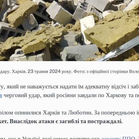
удару. Харків. 23 травня 2024 року. Фото: з офіційної сторінки Во
ту, який не наважується надати їм адекватну відсіч і з
в
черговий удар, який росіяни завдали по Харкову та п
рілом опинилися Харків та Люботин. За попередньою і
кет. Внаслідок атаки є загиблі та постраждалі
.
м, що в Україні досі немає достатнього
захисту ППО
.