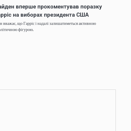
айден вперше прокоментував поразку
арріс на виборах президента США
н вважає, що Гарріс і надалі залишатиметься активною
олітичною фігурою.