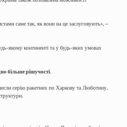
стами саме так, як вони на це заслуговують», –
будь-якому континенті та у будь-яких умовах
дно більше рішучості
.
анесли серію ракетних по Харкову та Люботину.
структури.