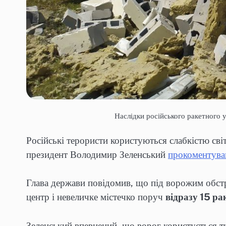
Наслідки російського ракетного 
Російські терористи користуються слабкістю сві
президент Володимир Зеленський
прокоментува
Глава держави повідомив, що під ворожим обст
центр і невеличке містечко поруч
відразу 15 ра
Зеленський впевнений, що ворог користується ти