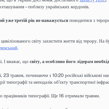
озташування – поблизу українських кордонів.
який уже третій рік не наважується
поводитися з терори
 цивілізованого світу захистити життя від терору. На 
ленський
.
і. І вважає, що
світу, а особливо його лідерам необхі
, 23 травня, починаючи з 10:20 російські військові н
ії типографії та неподалік об’єкту транспортної інфра
 працівників типографії. Ще 16 отримали травми.