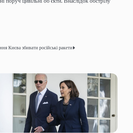
і поруч цивільні об’єкти. Внаслідок обстрілу
ння Києва збивати російські ракети