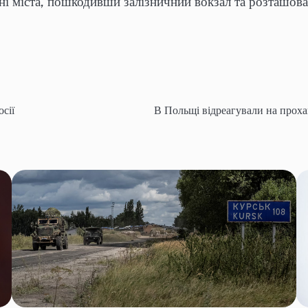
і міста, пошкодивши залізничний вокзал та розташован
сії
В Польщі відреагували на проха