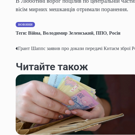
В Люботині ворог поцілив по центральній частин
вісім мирних мешканців отримали поранення.
НОВИНИ
Теги:
Війна
,
Володимир Зеленський
,
ППО
,
Росія
Грант Шаппс заявив про докази передачі Китаєм зброї Ро
Навігація
записів
Читайте також