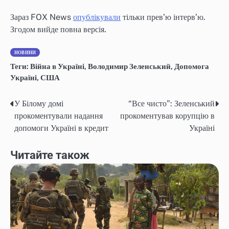
Зараз FOX News
опублікували
тільки прев’ю інтерв’ю.
Згодом вийде повна версія.
НОВИНИ
Теги:
Війна в Україні
,
Володимир Зеленський
,
Допомога
Україні
,
США
У Білому домі
“Все чисто”: Зеленський
Post
прокоментували надання
прокоментував корупцію в
navigation
допомоги Україні в кредит
Україні
Читайте також