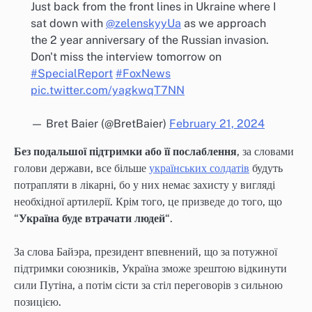
Just back from the front lines in Ukraine where I
sat down with
@zelenskyyUa
as we approach
the 2 year anniversary of the Russian invasion.
Don't miss the interview tomorrow on
#SpecialReport
#FoxNews
pic.twitter.com/yagkwqT7NN
— Bret Baier (@BretBaier)
February 21, 2024
Без подальшої підтримки або її послаблення
, за словами
голови держави, все більше
українських солдатів
будуть
потрапляти в лікарні, бо у них немає захисту у вигляді
необхідної артилерії. Крім того, це призведе до того, що
“
Україна буде втрачати людей
“.
За слова Байэра, президент впевнений, що за потужної
підтримки союзників, Україна зможе зрештою відкинути
сили Путіна, а потім сісти за стіл переговорів з сильною
позицією.