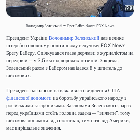
Володимир Зеленський та Брет Байєр. Фото: FOX News
Президент України
Володимир Зеленський
дав велике
інтерв’ю головному політичному ведучому FOX News
Брету Байєру. Спілкувався глава держави з журналістом на
передовій — у 2,5 км від ворожих позицій. Зокрема,
Зеленський разом з Байєром навідався й у шпиталь до
військових.
Президент наголосив на важливості виділення США
фінансової допомоги
на боротьбу українського народу з
російськими загарбниками. За словами Зеленського, зараз
перед українцями стоїть головна задача — “вижити”, тому
військова допомога від союзників, тим паче від Америки,
має вирішальне значення.