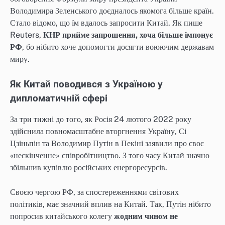
Володимира Зеленського доєдналось якомога більше країн.
Стало відомо, що їм вдалось запросити Китай. Як пише
Reuters,
КНР прийме запрошення, хоча більше імпонує
РФ
, бо нібито хоче допомогти досягти воюючим державам
миру.
Як Китай поводився з Україною у
дипломатичній сфері
За три тижні до того, як Росія 24 лютого 2022 року
здійснила повномасштабне вторгнення Україну, Сі
Цзіньпін та Володимир Путін в Пекіні заявили про своє
«нескінченне» співробітництво. З того часу Китай значно
збільшив купівлю російських енергоресурсів.
Своєю чергою РФ, за спостереженнями світових
політиків, має значний вплив на Китай. Так, Путін нібито
попросив китайського колегу
жодним чином не