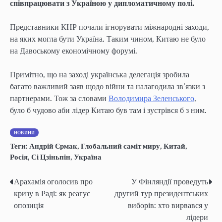
співпрацювати з Україною у дипломатичному полі.
Представники КНР почали ігнорувати міжнародні заходи,
на яких могла бути Україна. Таким чином, Китаю не було
на Давоському економічному форумі.
Примітно, що на заході українська делегація зробила
багато важливий заяв щодо війни та налагодила зв’язки з
партнерами. Тож за словами
Володимира Зеленського
,
було б чудово аби лідер Китаю був там і зустрівся б з ним.
НОВИНИ
Теги:
Андрій Єрмак
,
Глобальний саміт миру
,
Китай
,
Росія
,
Сі Цзіньпін
,
Україна
Арахамія оголосив про
У Фінляндії проведуть
Post
кризу в Раді: як реагує
другий тур президентських
navigation
опозиція
виборів: хто вирвався у
лідери