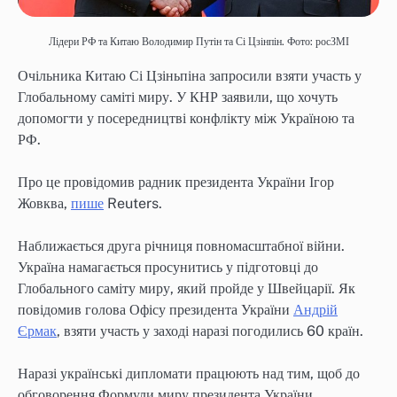
Лідери РФ та Китаю Володимир Путін та Сі Цзінпін. Фото: росЗМІ
Очільника Китаю Сі Цзіньпіна запросили взяти участь у
Глобальному саміті миру. У КНР заявили, що хочуть
допомогти у посередництві конфлікту між Україною та
РФ.
Про це провідомив радник президента України Ігор
Жовква,
пише
Reuters.
Наближається друга річниця повномасштабної війни.
Україна намагається просунитись у підготовці до
Глобального саміту миру, який пройде у Швейцарії. Як
повідомив голова Офісу президента України
Андрій
Єрмак
, взяти участь у заході наразі погодились 60 країн.
Наразі українські дипломати працюють над тим, щоб до
обговорення Формули миру президента України