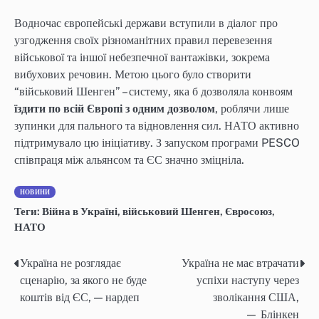
Водночас європейські держави вступили в діалог про
узгодження своїх різноманітних правил перевезення
військової та іншої небезпечної вантажівки, зокрема
вибухових речовин. Метою цього було створити
“військовий Шенген” – систему, яка б дозволяла конвоям
їздити по всій Європі з одним дозволом
, роблячи лише
зупинки для пального та відновлення сил. НАТО активно
підтримувало цю ініціативу. З запуском програми PESCO
співпраця між альянсом та ЄС значно зміцніла.
НОВИНИ
Теги:
Війна в Україні
,
військовий Шенген
,
Євросоюз
,
НАТО
Україна не розглядає
Україна не має втрачати
Post
сценарію, за якого не буде
успіхи наступу через
navigation
коштів від ЄС, — нардеп
зволікання США,
— Блінкен