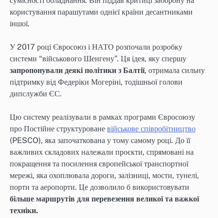
сумісності обладнання. Він піддав критиці заборону на
користування парашутами однієї країни десантниками
іншої.
У 2017 році Євросоюз і НАТО розпочали розробку
системи “військового Шенгену”. Ця ідея, яку спершу
запропонували деякі політики з Балтії
, отримала сильну
підтримку від Федеріки Могеріні, тодішньої голови
дипслужби ЄС.
Цю систему реалізували в рамках програми Євросоюзу
про Постійне структуроване
військове співробітництво
(PESCO), яка започаткована у тому самому році. До її
важливих складових належали проєкти, спрямовані на
покращення та посилення європейської транспортної
мережі, яка охоплювала дороги, залізниці, мости, тунелі,
порти та аеропорти. Це дозволило б використовувати
більше маршрутів для перевезення великої та важкої
техніки.