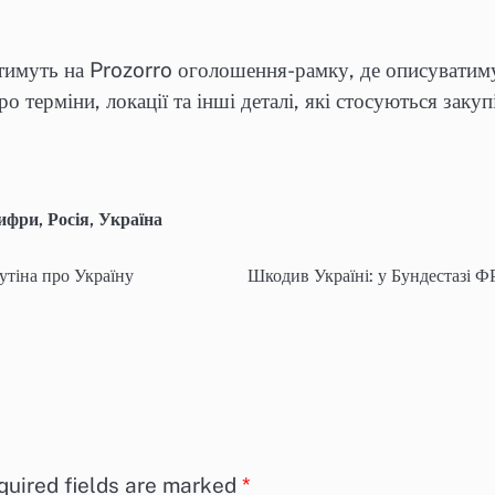
атимуть на Prozorro оголошення-рамку, де описуватиму
о терміни, локації та інші деталі, які стосуються заку
ифри
,
Росія
,
Україна
утіна про Україну
Шкодив Україні: у Бундестазі 
quired fields are marked
*