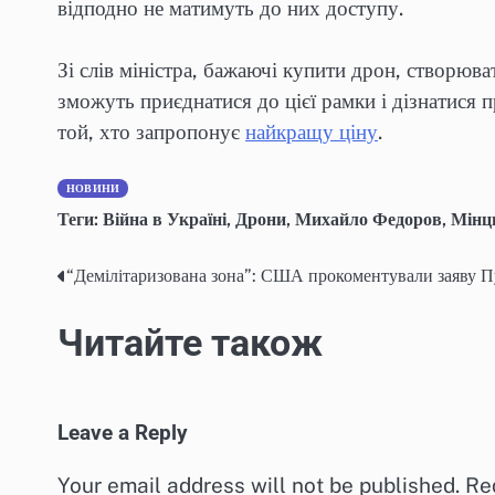
відподно не матимуть до них доступу.
Зі слів міністра, бажаючі купити дрон, створюв
зможуть приєднатися до цієї рамки і дізнатися пр
той, хто запропонує
найкращу ціну
.
НОВИНИ
Теги:
Війна в Україні
,
Дрони
,
Михайло Федоров
,
Мінц
“Демілітаризована зона”: США прокоментували заяву П
Post
navigation
Читайте також
Leave a Reply
Your email address will not be published.
Re