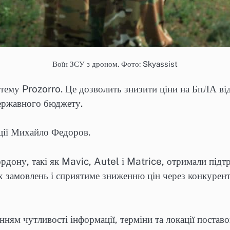
Воїн ЗСУ з дроном. Фото: Skyassist
тему Prozorro. Це дозволить знизити ціни на БпЛА від
ержавного бюджету.
ції Михайло Федоров.
рдону, такі як Mavic, Autel і Matrice, отримали підт
их замовлень і сприятиме зниженню цін через конкурен
ням чутливості інформації, терміни та локації поставо