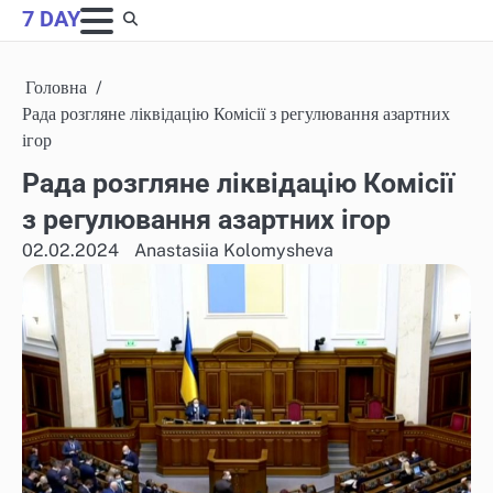
Skip
7 DAY
to
content
Головна
Рада розгляне ліквідацію Комісії з регулювання азартних
ігор
Рада розгляне ліквідацію Комісії
з регулювання азартних ігор
02.02.2024
Anastasiia Kolomysheva