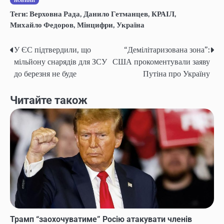
НОВИНИ
Теги:
Верховна Рада
,
Данило Гетманцев
,
КРАІЛ
,
Михайло Федоров
,
Мінцифри
,
Україна
У ЄС підтвердили, що
“Демілітаризована зона”:
Навігація
мільйону снарядів для ЗСУ
США прокоментували заяву
записів
до березня не буде
Путіна про Україну
Читайте також
Трамп “заохочуватиме” Росію атакувати членів