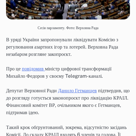
Сесія парламенту. Фото: Верховна Рада
В уряді України запропонували ліквідувати Комісію з
регулювання азартних ігор та лотерей. Верховна Рада
незабаром розгляне закопроєкт.
Про це
повідомив
міністр цифрової трансформації
Михайло Федоров у своєму Telegram-каналі.
Депутат Верховної Ради
Данило Гетманцев
підтвердив, що
до розгляду готується законопроєкт про ліквідацію КРАІЛ.
Фінансовий комітет ВР, очільником якого є Гетманцев,
підтримав ідею.
Такий крок обґрунтований, зокрема, відсутністю засідань
Комісії. До складу КРАІЛ входять 6 членів та голова. Її