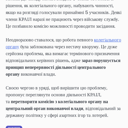
рішення, як колегіального органу, набувають чинності,
якщо на розгляді голосували принаймні 5 учасників. Деякі
члени КРАІЛ наразі не працюють через військову службу.
Це позбавило комісію можливості проводити засідання.
Неодноразово ставалося, що робота певного
колегіального
органу
була заблокована через нестачу кворуму. Це дуже
серйозна проблема, яка вимагає термінового призначення
відповідальних керівних рішень, адже
зараз порушується
принцип неперервності діяльності центрального
органу
виконавчої влади.
Своєю чергою в уряді, щоб вирішити цю проблему,
пропонує переглянути основи діяльності КРАІЛ,
та
перетворити комісію з колегіального органу на
центральний орган виконавчої влади
, відповідальний за
державну політику у сфері азартних ігор та лотерей.