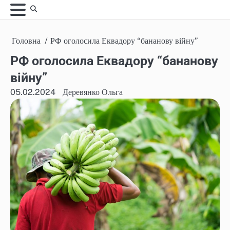
Skip
to
content
Головна
РФ оголосила Еквадору “бананову війну”
РФ оголосила Еквадору “бананову
війну”
05.02.2024
Деревянко Ольга