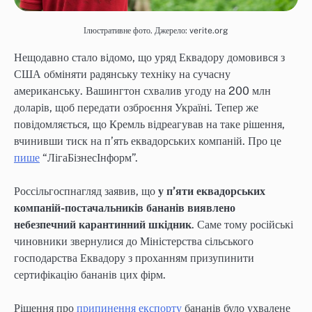
Ілюстративне фото. Джерело: verite.org
Нещодавно стало відомо, що уряд Еквадору домовився з
США обміняти радянську техніку на сучасну
американську. Вашингтон схвалив угоду на 200 млн
доларів, щоб передати озброєння Україні. Тепер же
повідомляється, що Кремль відреагував на таке рішення,
вчинивши тиск на п’ять еквадорських компаній. Про це
пише
“ЛігаБізнесІнформ”.
Россільгоспнагляд заявив, що
у п’яти еквадорських
компаній-постачальників бананів виявлено
небезпечний карантинний шкідник
. Саме тому російські
чиновники звернулися до Міністерства сільського
господарства Еквадору з проханням призупинити
сертифікацію бананів цих фірм.
Рішення про
припинення експорту
бананів було ухвалене