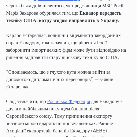
через кілька днів після того, як представниця МЗС Росії
Марія Захарова обурилася тим, що
Еквадор передасть
техніку США, котру згодом направлять в Україну
.
Карлос Естареллас, колишній віцеміністр закордонних
справ Еквадору, також заявив, що рішення Росії
заборонити імпорт деяких фірм може бути відповіддю на
рішення відправити стару військову техніку до США.
“Сподіваємось, що з глухого кута можна вийти за
допомогою дипломатичних переговорів”, — заявив
Естареллас.
Слід зазначити, що
Російська Федерація
для Еквадору є
другим найбільшим покупцем бананів після
Європейського союзу. Тому припинення експорту
значною мірою вдарять по постачальниках. Раніше
Асоціації експортерів бананів Еквадору (AEBE)