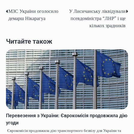
МЗС України оголосило
У Лисичанську ліквідували
Post
демарш Нікарагуа
псевдоміністра “ЛНР” і ще
navigation
кількох зрадників
Читайте також
Перевезення з України: Єврокомісія продовжила дію
угоди
Єврокомісія продовжила дію транспортного безвізу для України та