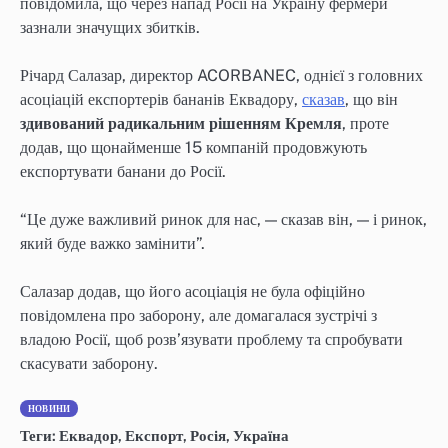
повідомила, що через напад Росії на Україну фермери
зазнали значущих збитків.
Річард Салазар, директор ACORBANEC, однієї з головних
асоціацій експортерів бананів Еквадору,
сказав
, що він
здивований радикальним рішенням Кремля
, проте
додав, що щонайменше 15 компаній продовжують
експортувати банани до Росії.
“Це дуже важливий ринок для нас, — сказав він, — і ринок,
який буде важко замінити”.
Салазар додав, що його асоціація не була офіційно
повідомлена про заборону, але домагалася зустрічі з
владою Росії, щоб розв’язувати проблему та спробувати
скасувати заборону.
НОВИНИ
Теги:
Еквадор
,
Експорт
,
Росія
,
Україна