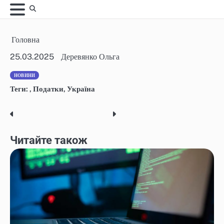
Skip
to
content
Головна
25.03.2025
Деревянко Ольга
НОВИНИ
Теги:
,
Податки
,
Україна
Post
navigation
Читайте також