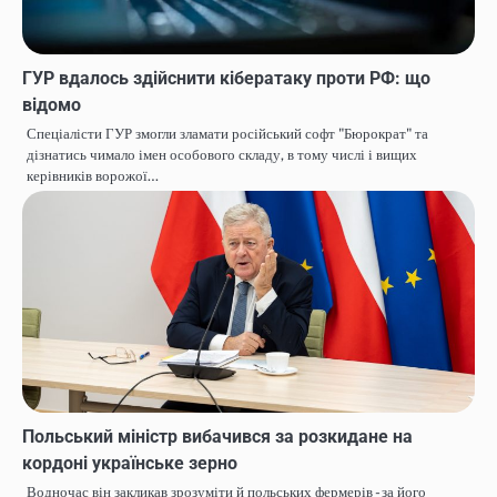
ГУР вдалось здійснити кібератаку проти РФ: що
відомо
Спеціалісти ГУР змогли зламати російський софт "Бюрократ" та
дізнатись чимало імен особового складу, в тому числі і вищих
керівників ворожої…
Польський міністр вибачився за розкидане на
кордоні українське зерно
Водночас він закликав зрозуміти й польських фермерів - за його