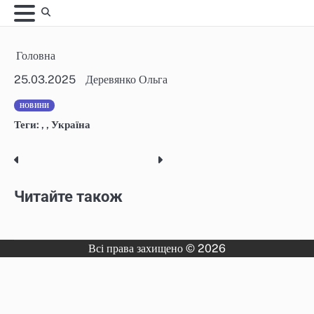
Skip
to
content
Головна
25.03.2025
Деревянко Ольга
НОВИНИ
Теги:
,
,
Україна
Post
navigation
Читайте також
Всі права захищено © 2026