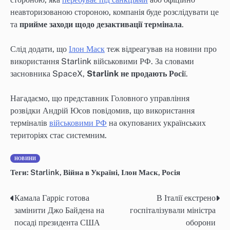
неавторизованою стороною, компанія буде розслідувати це
та
прийме заходи щодо дезактивації термінала
.
Слід додати, що
Ілон Маск
теж відреагував на новини про
використання Starlink військовими РФ. За словами
засновника SpaceX,
Starlink не продають Росі
ї.
Нагадаємо, що представник Головного управління
розвідки Андрій Юсов повідомив, що використання
терміналів
військовими РФ
на окупованих українських
територіях стає системним.
НОВИНИ
Теги:
Starlink
,
Війна в Україні
,
Ілон Маск
,
Росія
Камала Гарріс готова
В Італії екстрено
Post
замінити Джо Байдена на
госпіталізували міністра
navigation
посаді президента США
оборони