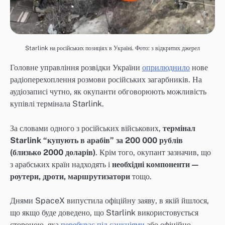
Starlink на російських позиціях в Україні. Фото: з відкритих джерел
Головне управління розвідки України
оприлюднило
нове
радіоперехоплення розмови російських загарбників. На
аудіозаписі чутно, як окупанти обговорюють можливість
купівлі термінала Starlink.
За словами одного з російських військових,
термінал
Starlink “купують в арабів” за 200 000 рублів
(близько 2000 доларів)
. Крім того, окупант зазначив, що
з арабських країн надходять і
необхідні компоненти —
роутери, дроти, маршрутизатори
тощо.
Днями SpaceX випустила офіційну заяву, в якій йшлося,
що якщо буде доведено, що Starlink використовується
стороною, яка
перебуває під санкціями
або офіційно