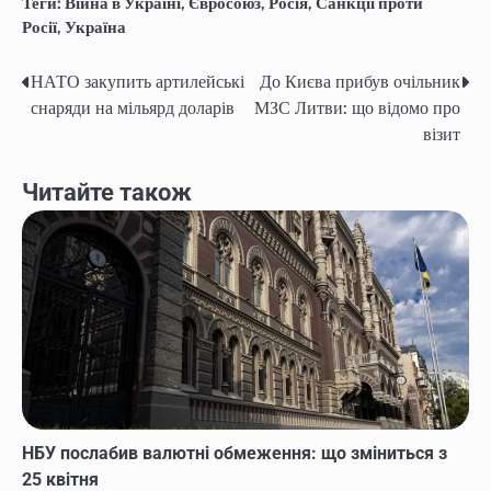
Теги:
Війна в Україні
,
Євросоюз
,
Росія
,
Санкції проти
Росії
,
Україна
НАТО закупить артилейські
До Києва прибув очільник
Навігація
снаряди на мільярд доларів
МЗС Литви: що відомо про
записів
візит
Читайте також
НБУ послабив валютні обмеження: що зміниться з
25 квітня