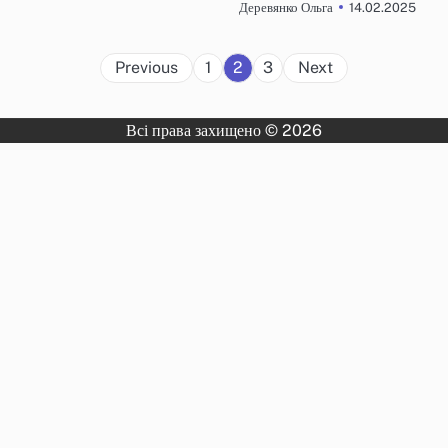
14.02.2025
Деревянко Ольга
Posts
Previous
1
2
3
Next
navigation
Всі права захищено © 2026