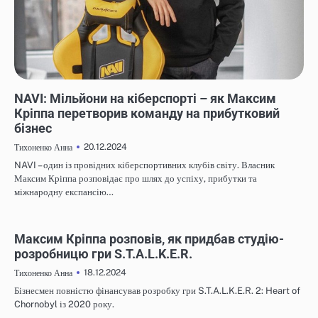
НОВИНИ
NAVI: Мільйони на кіберспорті – як Максим
Кріппа перетворив команду на прибутковий
бізнес
20.12.2024
Тихоненко Анна
NAVI – один із провідних кіберспортивних клубів світу. Власник
Максим Кріппа розповідає про шлях до успіху, прибутки та
міжнародну експансію…
НОВИНИ
Максим Кріппа розповів, як придбав студію-
розробницю гри S.T.A.L.K.E.R.
18.12.2024
Тихоненко Анна
Бізнесмен повністю фінансував розробку гри S.T.A.L.K.E.R. 2: Heart of
Chornobyl із 2020 року.