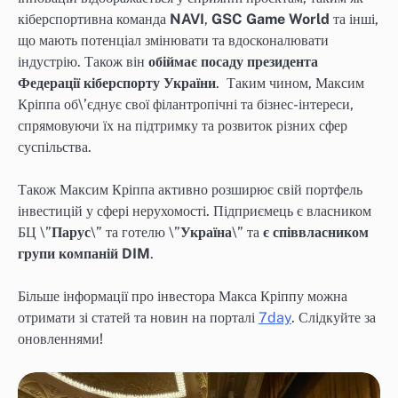
кіберспортивна команда
NAVI
,
GSC Game World
та інші,
що мають потенціал змінювати та вдосконалювати
індустрію. Також він
обіймає посаду президента
Федерації кіберспорту України
. Таким чином, Максим
Кріппа об\’єднує свої філантропічні та бізнес-інтереси,
спрямовуючи їх на підтримку та розвиток різних сфер
суспільства.
Також Максим Кріппа активно розширює свій портфель
інвестицій у сфері нерухомості. Підприємець є власником
БЦ \”
Парус
\” та готелю \”
Україна
\” та
є співвласником
групи компаній DIM
.
Більше інформації про інвестора Макса Кріппу можна
отримати зі статей та новин на порталі
7day
. Слідкуйте за
оновленнями!