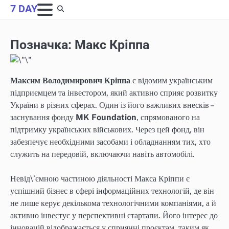
Skip
7 DAY
to
content
Позначка:
Макс Кріппа
Максим Володимирович Кріппа
є відомим українським
підприємцем та інвестором, який активно сприяє розвитку
України в різних сферах. Один із його важливих внесків –
заснування фонду
MK Foundation
, спрямованого на
підтримку українських військових. Через цей фонд, він
забезпечує необхідними засобами і обладнанням тих, хто
служить на передовій, включаючи навіть автомобілі.
Невід\’ємною частиною діяльності Макса Кріппи є
успішний бізнес в сфері інформаційних технологій, де він
не лише керує декількома технологічними компаніями, а й
активно інвестує у перспективні стартапи. Його інтерес до
інновацій відображається у сприянні проєктам, таким як