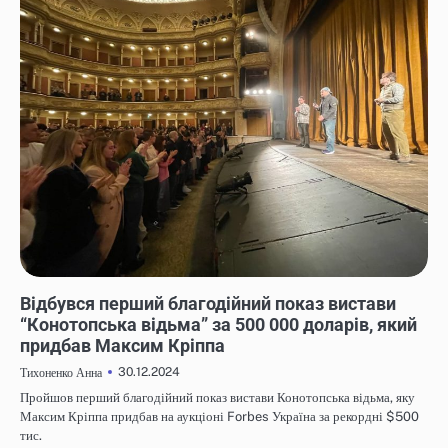
НОВИНИ
Відбувся перший благодійний показ вистави
“Конотопська відьма” за 500 000 доларів, який
придбав Максим Кріппа
30.12.2024
Тихоненко Анна
Пройшов перший благодійний показ вистави Конотопська відьма, яку
Максим Кріппа придбав на аукціоні Forbes Україна за рекордні $500
тис.