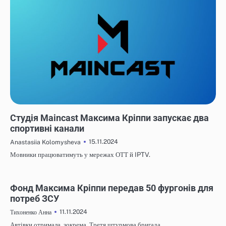
НОВИНИ
Студія Maincast Максима Кріппи запускає два
спортивні канали
15.11.2024
Anastasiia Kolomysheva
Мовники працюватимуть у мережах ОТТ й IPTV.
НОВИНИ
Фонд Максима Кріппи передав 50 фургонів для
потреб ЗСУ
11.11.2024
Тихоненко Анна
Автівки отримала, зокрема, Третя штурмова бригада.