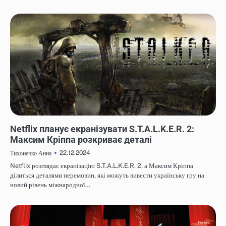
НОВИНИ
Netflix планує екранізувати S.T.A.L.K.E.R. 2:
Максим Кріппа розкриває деталі
22.12.2024
Тихоненко Анна
Netflix розглядає екранізацію S.T.A.L.K.E.R. 2, а Максим Кріппа
ділиться деталями перемовин, які можуть вивести українську гру на
новий рівень міжнародної…