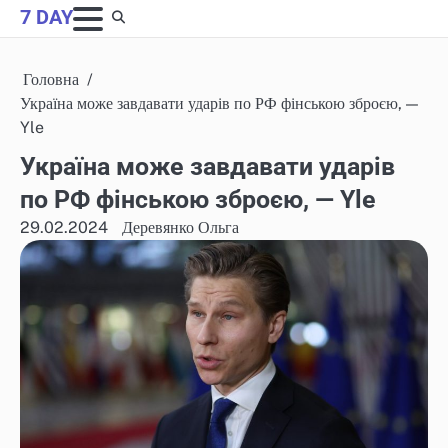
Skip
7 DAY
to
content
Головна
Україна може завдавати ударів по РФ фінською зброєю, —
Yle
Україна може завдавати ударів
по РФ фінською зброєю, — Yle
29.02.2024
Деревянко Ольга