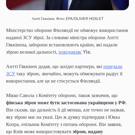
Антті Гяккінен. Фото: EPA/OLIVIER HOSLET
Міністерство оборони Фінляндії не обмежує використання
наданої ЗСУ зброї. За словами міністра оборони Антті
Гяккінена, заборони встановлюють країни, які надали
зброю великої дальності,
повідомляє
Yle.
Антті Гяккінен додав, що західні партнери, які
передали
ЗСУ
таку зброю, звичайно, можуть обмежувати радіус її
використання, але це не стосується Фінляндії.
Мікко Савола з Комітету оборони, також зазначив, що
фінська зброя може бути застосована українцями у РФ
.
Він сказав, що дальність її дії менша, але точно не назвав,
яку зброю має на увазі. Цю ж думку підтвердив і Юкка
Копра, очільник Комітету з питань оборони. Він заявив,
що Київ може використовувати
зброю, надану