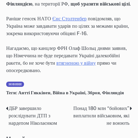
Фінляндією
, на території РФ,
щоб уразити військові цілі
.
Раніше генсек НАТО
Єнс Столтенбер
повідомляв, що
Україна може завдавати ударів по цілях за межами країни,
зокрема використовуючи обіцяні F-16.
Нагадаємо, що канцлер ФРН Олаф Шольц днями заявив,
що Німеччина не буде передавати Україні далекобійні
ракети, бо не хоче бути
втягненою у війну
прямо чи
опосередковано.
НОВИНИ
Теги:
Антті Гяккінен
,
Війна в Україні
,
Зброя
,
Фінляндія
ДБР завершило
Понад 180 млн “бойових”
Навігація
розслідувати ДТП з
виплатили військовим, які
записів
нардепом Ніколаєнком
не воюють