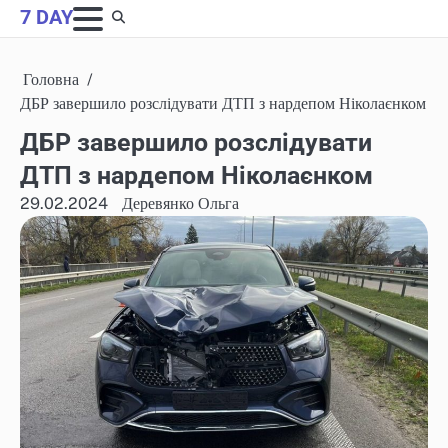
Skip
7 DAY
to
content
Головна
ДБР завершило розслідувати ДТП з нардепом Ніколаєнком
ДБР завершило розслідувати
ДТП з нардепом Ніколаєнком
29.02.2024
Деревянко Ольга