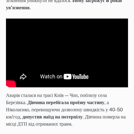
зіткнення уникнути не вдалося.
Йому загрожує 8 років
увʼязнення
.
Аварія сталася на трасі Київ — Чоп, поблизу села
Березівка.
Дівчина перебігала проїзну частину
, а
Ніколаєнко, перевищуючи дозволену швидкість у 40-50
км/год,
допустив наїзд на потерпілу
. Дівчина померла на
місці ДТП від отриманих травм.