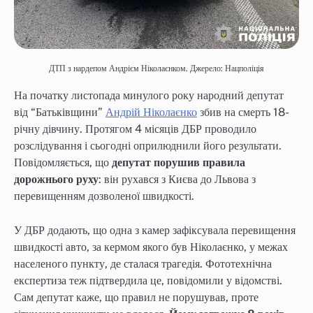
ДТП з нардепом Андрієм Ніколаєнком. Джерело: Нацполіція
На початку листопада минулого року народний депутат
від “Батьківщини”
Андрій Ніколаєнко
збив на смерть 18-
річну дівчину. Протягом 4 місяців ДБР проводило
розслідування і сьогодні оприлюднили його результати.
Повідомляється, що
депутат порушив правила
дорожнього руху
: він рухався з Києва до Львова з
перевищенням дозволеної швидкості.
У ДБР додають, що одна з камер зафіксувала перевищення
швидкості авто, за кермом якого був Ніколаєнко, у межах
населеного пункту, де сталася трагедія. Фототехнічна
експертиза теж підтвердила це, повідомили у відомстві.
Сам депутат каже, що правил не порушував, проте