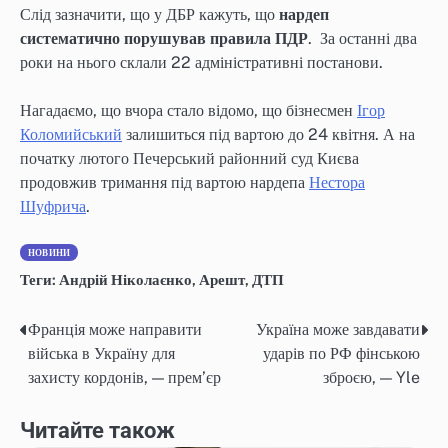
Слід зазначити, що у ДБР кажуть, що
нардеп
систематично порушував правила ПДР
. За останні два
роки на нього склали 22 адміністративні постанови.
Нагадаємо, що вчора стало відомо, що бізнесмен
Ігор
Коломийський
залишиться під вартою до 24 квітня. А на
початку лютого Печерський районний суд Києва
продовжив тримання під вартою нардепа
Нестора
Шуфрича
.
НОВИНИ
Теги:
Андрій Ніколаєнко
,
Арешт
,
ДТП
Франція може направити
Україна може завдавати
Навігація
війська в Україну для
ударів по РФ фінською
записів
захисту кордонів, — прем’єр
зброєю, — Yle
Читайте також