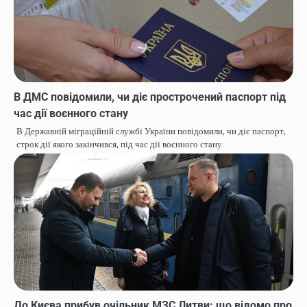
В ДМС повідомили, чи діє прострочений паспорт під
час дії воєнного стану
В Державній міграційній службі України повідомили, чи діє паспорт,
строк дії якого закінчився, під час дії воєнного стану
До Києва прибув очільник МЗС Литви: що відомо про