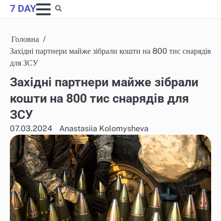
Skip
7 DAY
to
content
Головна
Західні партнери майже зібрали кошти на 800 тис снарядів
для ЗСУ
Західні партнери майже зібрали
кошти на 800 тис снарядів для
ЗСУ
07.03.2024
Anastasiia Kolomysheva