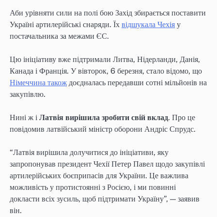
Аби урівняти сили на полі бою Захід збирається поставити
Україні артилерійські снаряди. Їх
відшукала Чехія
у
постачальника за межами ЄС.
Цю ініціативу вже підтримали Литва, Нідерланди, Данія,
Канада і Франція. У вівторок, 6 березня, стало відомо, що
Німеччина також
доєдналась передавши сотні мільйонів на
закупівлю.
Нині ж і
Латвія вирішила зробити свій вклад
. Про це
повідомив латвійський міністр оборони Андріс Спрудс.
“Латвія вирішила долучитися до ініціативи, яку
запропонував президент Чехії Петер Павел щодо закупівлі
артилерійських боєприпасів для України. Це важлива
можливість у протистоянні з Росією, і ми повинні
докласти всіх зусиль, щоб підтримати Україну”, — заявив
він.