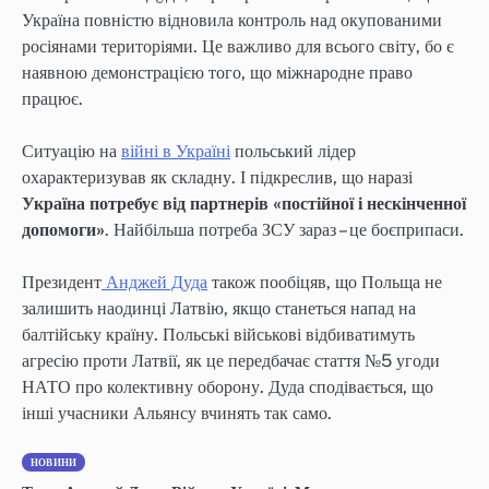
Україна повністю відновила контроль над окупованими
росіянами територіями. Це важливо для всього світу, бо є
наявною демонстрацією того, що міжнародне право
працює.
Ситуацію на
війні в Україні
польський лідер
охарактеризував як складну. І підкреслив, що наразі
Україна потребує від партнерів «постійної і нескінченної
допомоги»
. Найбільша потреба ЗСУ зараз – це боєприпаси.
Президент
Анджей Дуда
також пообіцяв, що Польща не
залишить наодинці Латвію, якщо станеться напад на
балтійську країну. Польські військові відбиватимуть
агресію проти Латвії, як це передбачає стаття №5 угоди
НАТО про колективну оборону. Дуда сподівається, що
інші учасники Альянсу вчинять так само.
НОВИНИ