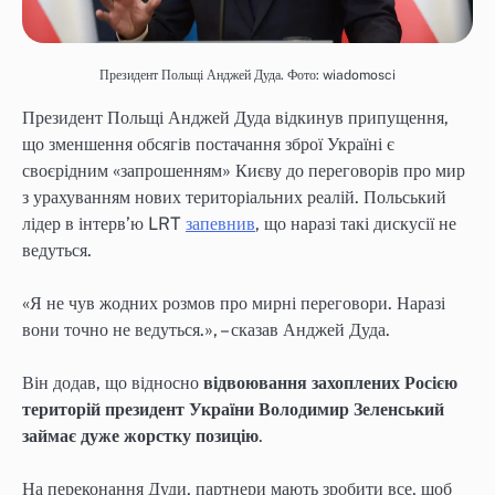
Президент Польщі Анджей Дуда. Фото: wiadomosci
Президент Польщі Анджей Дуда відкинув припущення,
що зменшення обсягів постачання зброї Україні є
своєрідним «запрошенням» Києву до переговорів про мир
з урахуванням нових територіальних реалій. Польський
лідер в інтерв’ю LRT
запевнив
, що наразі такі дискусії не
ведуться.
«Я не чув жодних розмов про мирні переговори. Наразі
вони точно не ведуться.», – сказав Анджей Дуда.
Він додав, що відносно
відвоювання захоплених Росією
територій президент України Володимир Зеленський
займає дуже жорстку позицію
.
На переконання Дуди, партнери мають зробити все, щоб