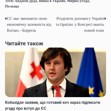
Теги:
Анджей Дуда
,
Війна в Україні
,
Мирна угода
,
Польща
ЄС має зменшити свою
Розділити допомогу Україні
Навігація
економічну залежність від
та Ізраїлю: у Конгресі мають
записів
Китаю, – Боррель
новий план
Читайте також
Кобахідзе заявив, що готовий хоч зараз підписати
угоду про вступ до ЄС