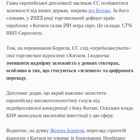
Глава європейської дипломатії закликав ЄС позбавитися
залежності від інших держав, зокрема
від Китаю
. За його
словами, у 2023 році торговельний дефіцит країн
євроблоку з Китаєм склав 291 млрд євро. Це складає 1,7%
ВВП Євросоюзу.
Тож, на переконання Борреля, ЄС слід «перебалансувати»
свої торговельні відносини з Китаєм. І водночас
зменшити надмірну залежність у деяких секторах,
особливо в тих, що стосуються «зеленого» та цифрового
переходу
.
Дипломат додав, що вкрай важливо захистити
європейську високотехнологічну галузь від
недобросовісної конкуренції з боку Китаю. Оскільки влада
КНР анонсувала масштабні інвестиції у цю сферу.
Водночас, на думку
Жозепа Борреля
, перегляд стратегій
відносин з Китаєм не означає їх блокування. Необхідно