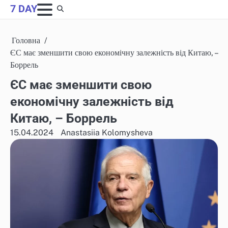
Skip
7 DAY
to
content
Головна
ЄС має зменшити свою економічну залежність від Китаю, –
Боррель
ЄС має зменшити свою
економічну залежність від
Китаю, – Боррель
15.04.2024
Anastasiia Kolomysheva