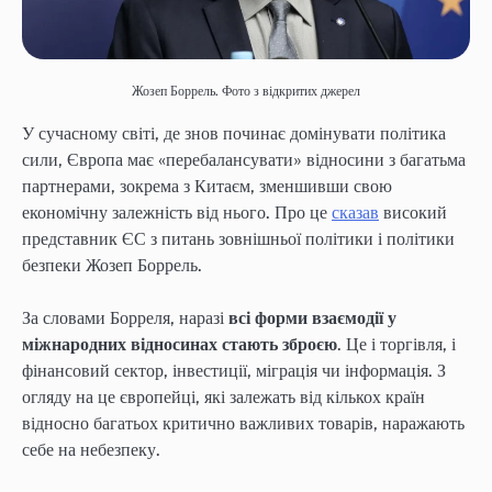
Жозеп Боррель. Фото з відкритих джерел
У сучасному світі, де знов починає домінувати політика
сили, Європа має «перебалансувати» відносини з багатьма
партнерами, зокрема з Китаєм, зменшивши свою
економічну залежність від нього. Про це
сказав
високий
представник ЄС з питань зовнішньої політики і політики
безпеки Жозеп Боррель.
За словами Борреля, наразі
всі форми взаємодії у
міжнародних відносинах стають зброєю
. Це і торгівля, і
фінансовий сектор, інвестиції, міграція чи інформація. З
огляду на це європейці, які залежать від кількох країн
відносно багатьох критично важливих товарів, наражають
себе на небезпеку.