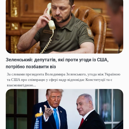
Зеленський: депутатів, які проти угоди із США,
потрібно позбавити віз
За словами президента Володимира Зеленського, угода між Україною
та США про співпрацю у сфері надр відповідає Конституції та є
взаємовигідною…