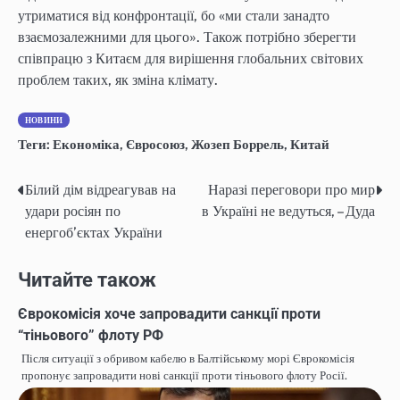
утриматися від конфронтації, бо «ми стали занадто
взаємозалежними для цього». Також потрібно зберегти
співпрацю з Китаєм для вирішення глобальних світових
проблем таких, як зміна клімату.
НОВИНИ
Теги:
Економіка
,
Євросоюз
,
Жозеп Боррель
,
Китай
Білий дім відреагував на
Наразі переговори про мир
Навігація
удари росіян по
в Україні не ведуться, – Дуда
записів
енергоб’єктах України
Читайте також
Єврокомісія хоче запровадити санкції проти
“тіньового” флоту РФ
Після ситуації з обривом кабелю в Балтійському морі Єврокомісія
пропонує запровадити нові санкції проти тіньового флоту Росії.