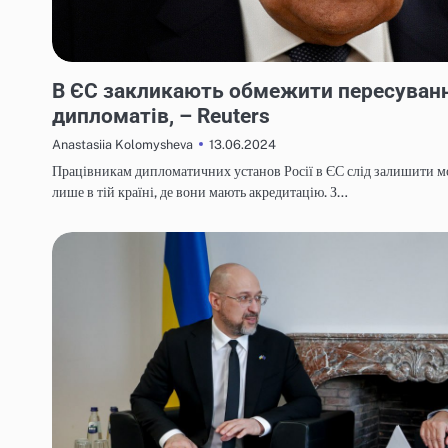
НОВИНИ
В ЄС закликають обмежити пересуванн
дипломатів, – Reuters
13.06.2024
Anastasiia Kolomysheva
Працівникам дипломатичних установ Росії в ЄС слід залишити м
лише в тій країні, де вони мають акредитацію. З…