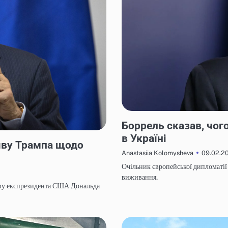
НОВИНИ
Боррель сказав, чог
в Україні
яву Трампа щодо
09.02.2
Anastasiia Kolomysheva
Очільник європейської дипломатії 
виживання.
яву експрезидента США Дональда