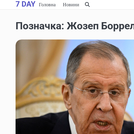
7 DAY
Skip
Головна
Новини
to
content
Позначка:
Жозеп Борре