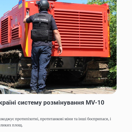
країні систему розмінування MV-10
оджує протипіхотні, протитанкові міни та інші боєприпаси, і
еликих площ.