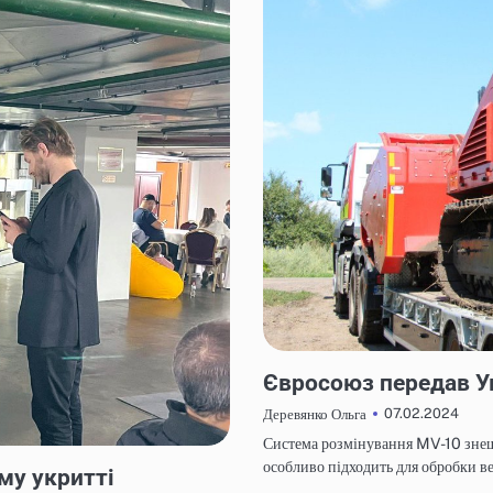
НОВИНИ
Євросоюз передав У
07.02.2024
Деревянко Ольга
Система розмінування MV-10 знешк
особливо підходить для обробки в
му укритті