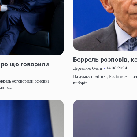
НОВИНИ
Боррель розповів, ко
про що говорили
14.02.2024
Деревянко Ольга
На думку політика, Росія може по
оррель обговорили основні
виборів.
ованих…