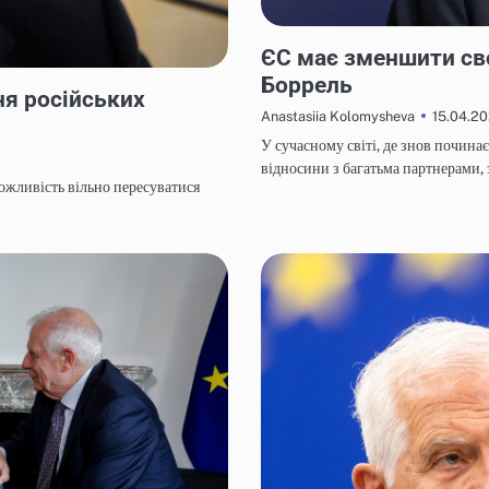
НОВИНИ
ЄС має зменшити сво
Боррель
я російських
15.04.2
Anastasiia Kolomysheva
У сучасному світі, де знов почина
відносини з багатьма партнерами
ожливість вільно пересуватися