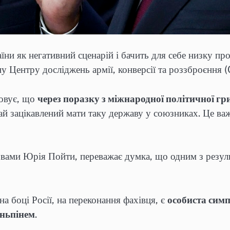
аїни як негативний сценарій і бачить для себе низку п
ону Центру досліджень армії, конверсії та роззброєнн
товує, що
через поразку з міжнародної політичної гр
й зацікавлений мати таку державу у союзниках. Це важ
ловами Юрія Пойти, переважає думка, що одним з резул
 боці Росії, на переконання фахівця, є
особиста симп
іньпінем
.