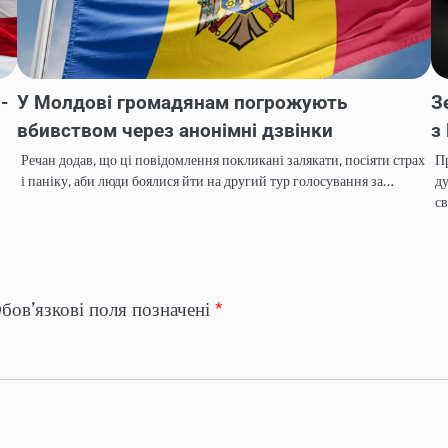
-
У Молдові громадянам погрожують
З
вбивством через анонімні дзвінки
з
Речан додав, що ці повідомлення покликані залякати, посіяти страх
Пр
і паніку, аби люди боялися йти на другий тур голосування за…
ду
с
бов’язкові поля позначені
*