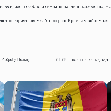
ереси, але й особиста симпатія на рівні психології», – 
лютно сприятливим». А програш Кремля у війні може п
ої зброї у Польщі
У ГУР назвали кількість дезертир