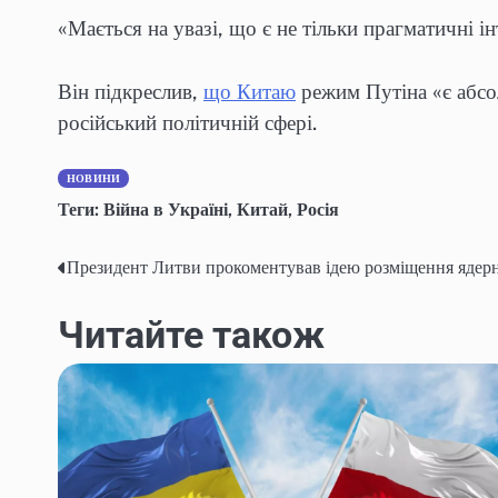
«Мається на увазі, що є не тільки прагматичні інт
Він підкреслив,
що Китаю
режим Путіна «є абсо
російський політичній сфері.
НОВИНИ
Теги:
Війна в Україні
,
Китай
,
Росія
Президент Литви прокоментував ідею розміщення ядерн
Навігація
записів
Читайте також