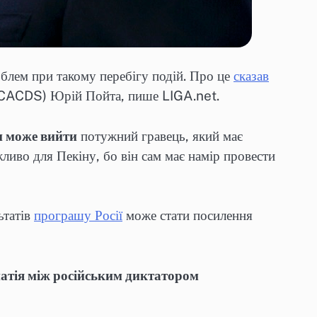
роблем при такому перебігу подій. Про це
сказав
я (CACDS) Юрій Пойта, пише LIGA.net.
и може вийти
потужний гравець, який має
ливо для Пекіну, бо він сам має намір провести
ьтатів
програшу Росії
може стати посилення
атія між російським диктатором