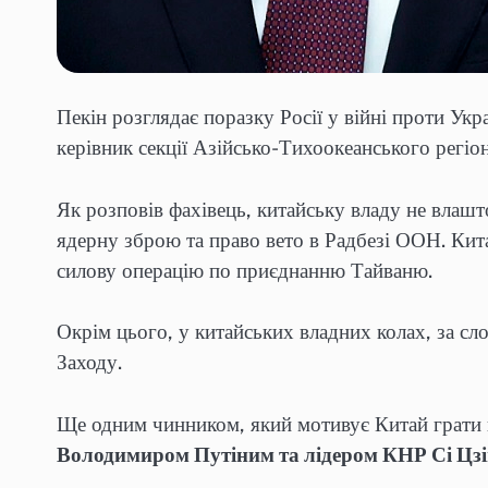
Пекін розглядає поразку Росії у війні проти Укр
керівник секції Азійсько-Тихоокеанського регі
Як розповів фахівець, китайську владу не влаш
ядерну зброю та право вето в Радбезі ООН. Кита
силову операцію по приєднанню Тайваню.
Окрім цього, у китайських владних колах, за с
Заходу.
Ще одним чинником, який мотивує Китай грати на
Володимиром Путіним та лідером КНР Сі Цз