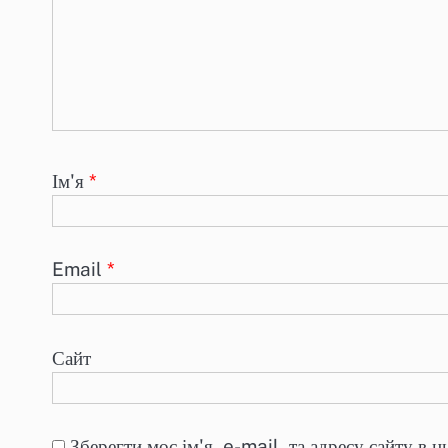
Ім'я
*
Email
*
Сайт
Зберегти моє ім'я, e-mail, та адресу сайту в 