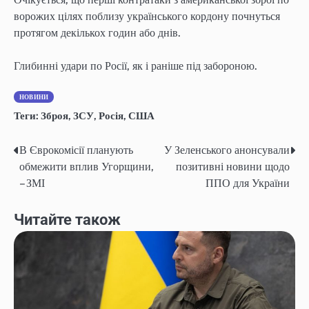
ворожих цілях поблизу українського кордону почнуться
протягом декількох годин або днів.
Глибинні удари по Росії, як і раніше під забороною.
НОВИНИ
Теги:
Зброя
,
ЗСУ
,
Росія
,
США
В Єврокомісії планують
У Зеленського анонсували
Навігація
обмежити вплив Угорщини,
позитивні новини щодо
записів
– ЗМІ
ППО для України
Читайте також