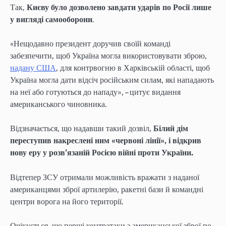
Так,
Києву було дозволено завдати ударів по Росії лише
у вигляді самооборони
.
«Нещодавно президент доручив своїй команді
забезпечити, щоб Україна могла використовувати зброю,
надану США
, для контрвогню в Харківській області, щоб
Україна могла дати відсіч російським силам, які нападають
на неї або готуються до нападу», – цитує видання
американського чиновника.
Відзначається, що надавши такий дозвіл,
Білий дім
переступив накреслені ним «червоні лінії», і відкрив
нову еру у розв’язаній Росією війні проти України.
Відтепер ЗСУ отримали можливість вражати з наданої
американцями зброї артилерію, ракетні бази й командні
центри ворога на його території.
Очікується, що перші контратаки з американської зброї по