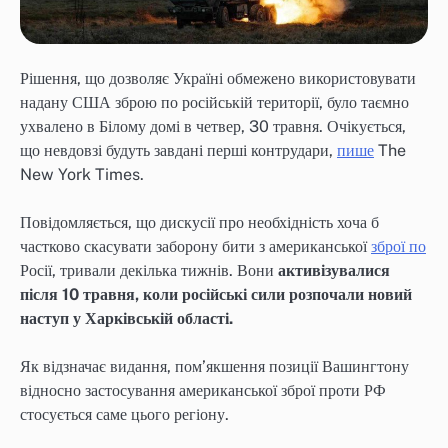
Рішення, що дозволяє Україні обмежено використовувати
надану США зброю по російській території, було таємно
ухвалено в Білому домі в четвер, 30 травня. Очікується,
що невдовзі будуть завдані перші контрудари,
пише
The
New York Times.
Повідомляється, що дискусії про необхідність хоча б
частково скасувати заборону бити з американської
зброї по
Росії, тривали декілька тижнів. Вони
активізувалися
після 10 травня, коли російські сили розпочали новий
наступ у Харківській області.
Як відзначає видання, пом’якшення позиції Вашингтону
відносно застосування американської зброї проти РФ
стосується саме цього регіону.