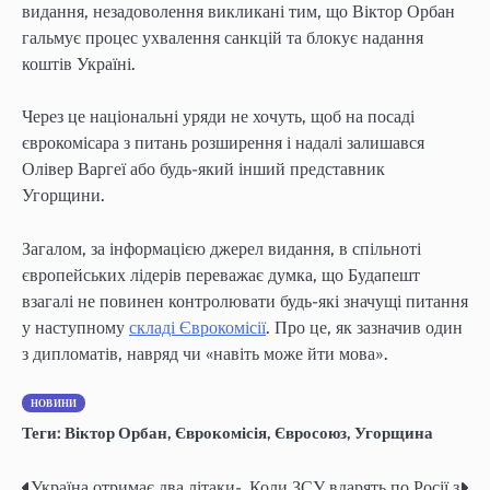
видання, незадоволення викликані тим, що Віктор Орбан
гальмує процес ухвалення санкцій та блокує надання
коштів Україні.
Через це національні уряди не хочуть, щоб на посаді
єврокомісара з питань розширення і надалі залишався
Олівер Варгеї або будь-який інший представник
Угорщини.
Загалом, за інформацією джерел видання, в спільноті
європейських лідерів переважає думка, що Будапешт
взагалі не повинен контролювати будь-які значущі питання
у наступному
складі Єврокомісії
. Про це, як зазначив один
з дипломатів, навряд чи «навіть може йти мова».
НОВИНИ
Теги:
Віктор Орбан
,
Єврокомісія
,
Євросоюз
,
Угорщина
Україна отримає два літаки-
Коли ЗСУ вдарять по Росії з