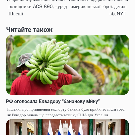
Навігація
розвідники ACS 890, – уряд
американської зброї: деталі
записів
Швеції
від NYT
Читайте також
РФ оголосила Еквадору “бананову війну”
Рішення про припинення експорту бананів було прийнято після того,
як Еквадор заявив, що передасть техніку США для України.