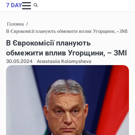
Skip
7 DAY
to
content
Головна
В Єврокомісії планують обмежити вплив Угорщини, – ЗМІ
В Єврокомісії планують
обмежити вплив Угорщини, – ЗМІ
30.05.2024
Anastasiia Kolomysheva