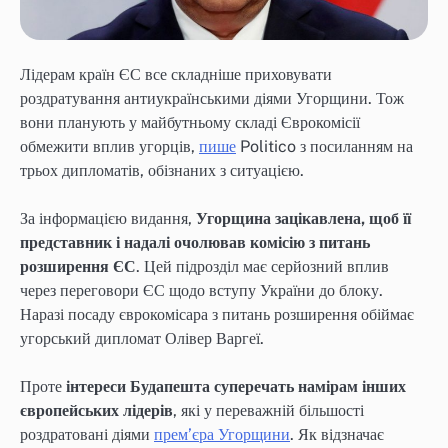
Лідерам країн ЄС все складніше приховувати
роздратування антиукраїнськими діями Угорщини. Тож
вони планують у майбутньому складі Єврокомісії
обмежити вплив угорців,
пише
Politico з посиланням на
трьох дипломатів, обізнаних з ситуацією.
За інформацією видання,
Угорщина зацікавлена, щоб її
представник і надалі очолював комісію з питань
розширення ЄС
. Цей підрозділ має серйозний вплив
через переговори ЄС щодо вступу України до блоку.
Наразі посаду єврокомісара з питань розширення обіймає
угорський дипломат Олівер Варгеї.
Проте
інтереси Будапешта суперечать намірам інших
європейських лідерів
, які у переважній більшості
роздратовані діями
прем’єра Угорщини
. Як відзначає