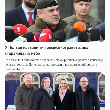
У Польщі назвали тип російської ракети, яка
«таранила» їх небо
У польських військових є дві версії, чому російська ракета з’явилася у
їх авіапросторі. Попередньо встановлено, що повітряний простір
країни НАТО…