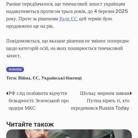
Раніше передбачалося, що тимчасовий захист українцям
надаватиметься протягом трьох років, до 4 березня 2025
року. Проте за рішенням
Ради ЄС
цей термін було
продовжено ще на рік.
Повідомляється, що вказане рішення не змінює попереднє
щодо категорій осіб, на яких поширюється тимчасовий
захист.
НОВИНИ
Теги:
Війна
,
ЄС
,
Українські біженці
РФ слід позбавити відчуття
Шольц: мирним заявам
Навігація
безкарності: Зеленський про
Путіна вірять ті, хто
записів
ордери МКС
передивився Russia Today
Читайте також