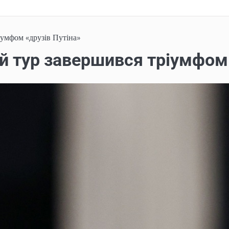
іумфом «друзів Путіна»
й тур завершився тріумфом 