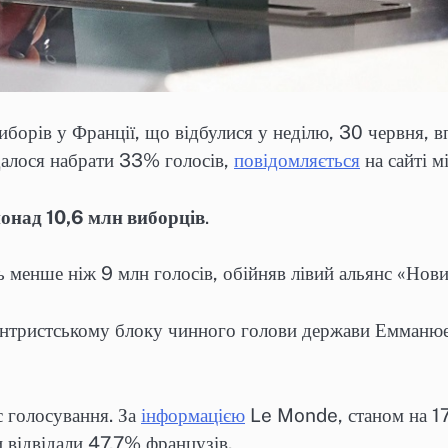
борів у Франції, що відбулися у неділю, 30 червня, 
вдалося набрати 33% голосів,
повідомляється
на сайті м
онад 10,6 млн виборців
.
 менше ніж 9 млн голосів, обійняв лівий альянс «Нов
центристському блоку чинного голови держави Емман
с голосування. За
інформацією
Le Monde, станом на 17
 відвідали 47,7% французів.