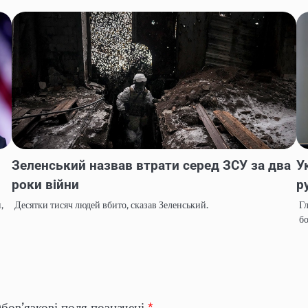
Зеленський назвав втрати серед ЗСУ за два
У
роки війни
р
,
Десятки тисяч людей вбито, сказав Зеленський.
Гл
б
бов’язкові поля позначені
*