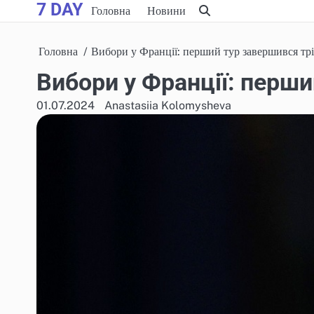
7 DAY
Skip
Головна
Новини
to
content
Головна
Вибори у Франції: перший тур завершився тр
Вибори у Франції: перши
01.07.2024
Anastasiia Kolomysheva