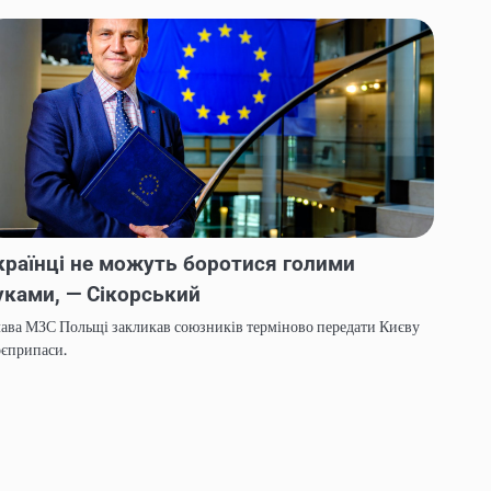
країнці не можуть боротися голими
уками, — Сікорський
ава МЗС Польщі закликав союзників терміново передати Києву
оєприпаси.