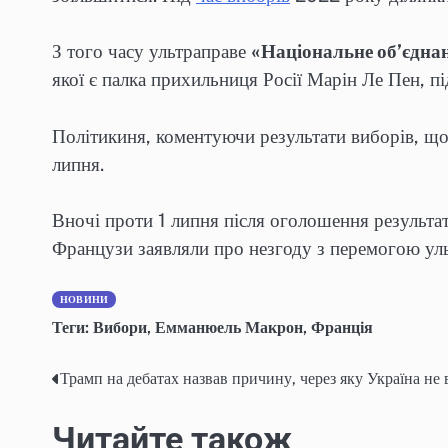
З того часу ультраправе
«Національне об’єднан
якої є палка прихильниця Росії Марін Ле Пен, п
Політикиня, коментуючи результати виборів, щ
липня.
Вночі проти 1 липня після оголошення результат
Французи заявляли про незгоду з перемогою ул
НОВИНИ
Теги:
Вибори
,
Емманюель Макрон
,
Франція
Трамп на дебатах назвав причину, через яку Україна не 
Навігація
записів
Читайте також