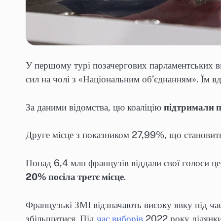
У першому турі позачергових парламентських ви
сил на чолі з «Національним об’єднанням». Їм 
За даними відомства, цю коаліцію
підтримали п
Друге місце з показником 27,99%, що становить
Понад 6,4 млн французів віддали свої голоси 
20% посіла третє місце
.
Французькі ЗМІ відзначають високу явку під ча
збільшитися. Під
час виборів
2022 року ділянки