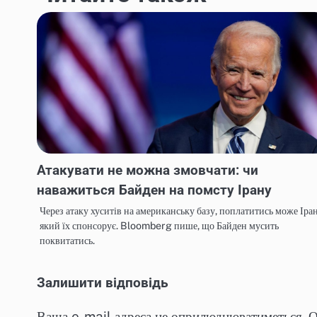
Атакувати не можна змовчати: чи
наважиться Байден на помсту Ірану
Через атаку хуситів на американську базу, поплатитись може Іран
який їх спонсорує. Bloomberg пише, що Байден мусить
поквитатись.
Залишити відповідь
Ваша e-mail адреса не оприлюднюватиметься.
О