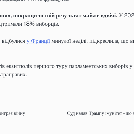
ня», покращило свій результат майже вдвічі.
У 2022
ідтримали 18% виборців.
о відбулися
у Франції
минулої неділі, підкреслила, що в
ів екзитполів першого туру парламентських виборів у 
ьтраправих.
виграє війну
Суд надав Трампу імунітет – що 