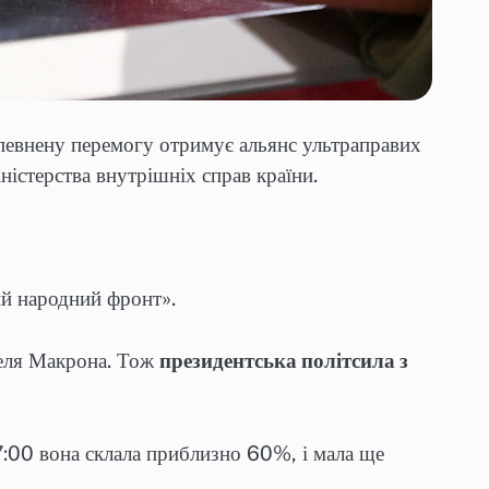
впевнену перемогу отримує альянс ультраправих
іністерства внутрішніх справ країни.
ий народний фронт».
юеля Макрона. Тож
президентська політсила з
:00 вона склала приблизно 60%, і мала ще