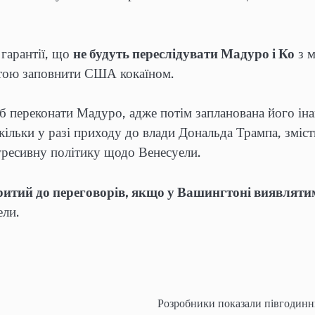
 гарантії, що
не будуть переслідувати Мадуро і Ко
з м
метою заповнити США кокаїном.
б переконати Мадуро, адже потім запланована його іна
скільки у разі приходу до влади Дональда Трампа, змі
гресивну політику щодо Венесуели.
ритий до переговорів, якщо у Вашингтоні виявляти
ели.
Розробники показали півгодинн