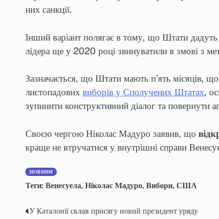
них санкції.
Інший варіант полягає в тому, що Штати дадуть
лідера ще у 2020 році звинуватили в змові з 
Зазначається, що Штати мають п’ять місяців, що
листопадових
виборів у Сполучених Штатах
, о
зупинити конструктивний діалог та повернути а
Своєю чергою Ніколас Мадуро заявив, що
відк
краще не втручатися у внутрішні справи Венесу
НОВИНИ
Теги:
Венесуела
,
Ніколас Мадуро
,
Вибори
,
США
У Каталонії склав присягу новий президент уряду
Навігація