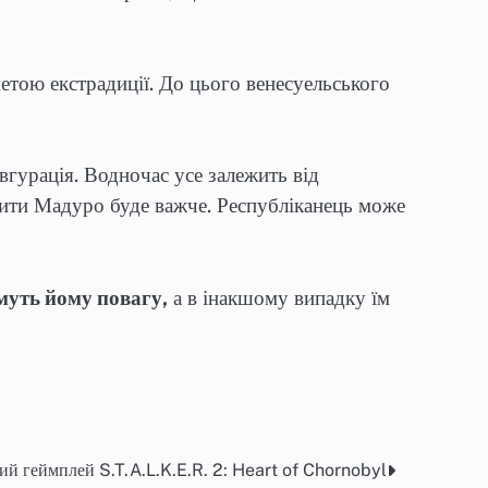
етою екстрадиції. До цього венесуельського
вгурація. Водночас усе залежить від
стити Мадуро буде важче. Республіканець може
муть йому повагу,
а в інакшому випадку їм
ий геймплей S.T.A.L.K.E.R. 2: Heart of Chornobyl