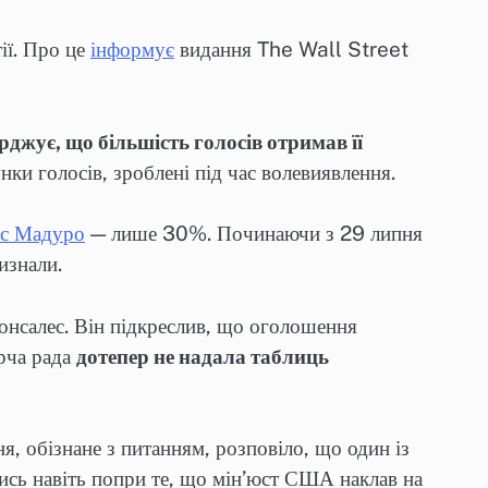
ії. Про це
інформує
видання The Wall Street
рджує, що більшість голосів отримав її
нки голосів, зроблені під час волевиявлення.
ас Мадуро
— лише 30%. Починаючи з 29 липня
изнали.
онсалес. Він підкреслив, що оголошення
рча рада
дотепер не надала таблиць
, обізнане з питанням, розповіло, що один із
тись навіть попри те, що мін’юст США наклав на