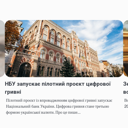
НБУ запускає пілотний проєкт цифрової
З
гривні
в
Пілотний проєкт із впровадженням цифрової гривні запускає
Во
Національний банк України. Цифрова гривня стане третьою
2
формою української валюти. Про це пише…