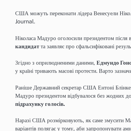
США можуть переконати лідера Венесуели Нікол
Journal.
Ніколаса Мадуро оголосили президентом після в
кандидат
та заявляє про сфальсифіковані резуль
Згідно з оприлюдненими даними,
Едмундо Гонс
у країні тривають масові протести. Варто зазн
Раніше Державний секретар США Ентоні Блінкен 
Мадуро президентом відбувалося без жодних до
підрахунку голосів.
Наразі США розмірковують, як саме змусити Мад
варіантів полягає у тому, аби запропонувати а