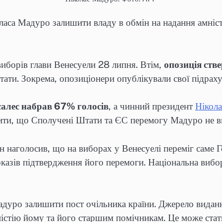
аса Мадуро залишити владу в обмін на надання амніст
иборів глави Венесуели 28 липня. Втім,
опозиція стве
тати. Зокрема, опозиціонери опублікували свої підраху
алес набрав 67% голосів
, а чинний президент
Нікол
ачити, що Сполучені Штати та ЄС перемогу Мадуро не в
наголосив, що на виборах у Венесуелі переміг саме Г
казів підтвердження його перемоги. Національна вибо
уро залишити пост очільника країни. Джерело видання
мністію йому та його старшим помічникам. Це може ста