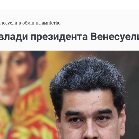
несуели в обмін на амністію
влади президента Венесуели