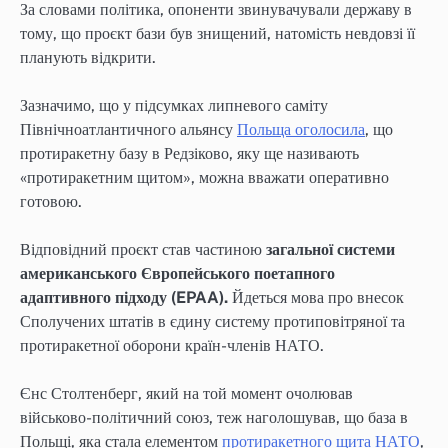
За словами політика, опоненти звинувачували державу в
тому, що проєкт бази був знищений, натомість невдовзі її
планують відкрити.
Зазначимо, що у підсумках липневого саміту
Північноатлантичного альянсу
Польща оголосила
, що
протиракетну базу в Редзіково, яку ще називають
«протиракетним щитом», можна вважати оперативно
готовою.
Відповідний проєкт став частиною
загальної системи
американського Європейського поетапного
адаптивного підходу (EPAA).
Йдеться мова про внесок
Сполучених штатів в єдину систему протиповітряної та
протиракетної оборони країн-членів НАТО.
Єнс Столтенберг, який на той момент очолював
військово-політичний союз, теж наголошував, що база в
Польщі, яка стала елементом
протиракетного щита НАТО
,