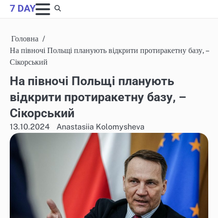
Skip
7 DAY
to
content
Головна
На півночі Польщі планують відкрити протиракетну базу, –
Сікорський
На півночі Польщі планують
відкрити протиракетну базу, –
Сікорський
13.10.2024
Anastasiia Kolomysheva