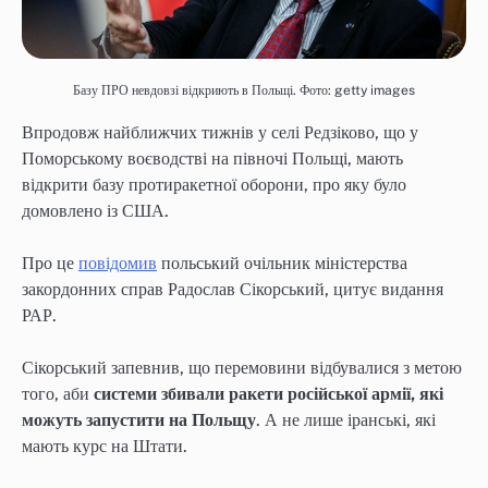
Базу ПРО невдовзі відкриють в Польщі. Фото: getty images
Впродовж найближчих тижнів у селі Редзіково, що у
Поморському воєводстві на півночі Польщі, мають
відкрити базу протиракетної оборони, про яку було
домовлено із США.
Про це
повідомив
польський очільник міністерства
закордонних справ Радослав Сікорський, цитує видання
РАР.
Сікорський запевнив, що перемовини відбувалися з метою
того, аби
системи збивали ракети російської армії, які
можуть запустити на Польщу
. А не лише іранські, які
мають курс на Штати.