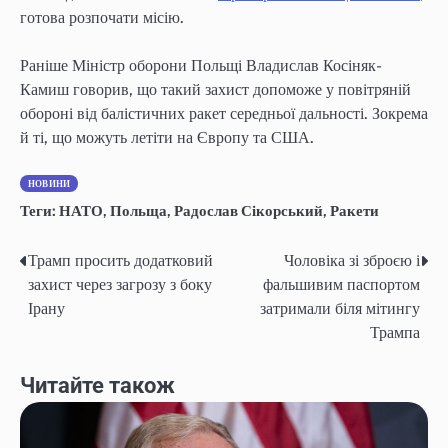
готова розпочати місію.
Раніше Міністр оборони Польщі Владислав Косіняк-
Камиш говорив, що такий захист допоможе у повітряній
обороні від балістичних ракет середньої дальності. Зокрема
й ті, що можуть летіти на Європу та США.
НОВИНИ
Теги:
НАТО
,
Польща
,
Радослав Сікорський
,
Ракети
Трамп просить додатковий
Чоловіка зі зброєю і
Навігація
захист через загрозу з боку
фальшивим паспортом
записів
Ірану
затримали біля мітингу
Трампа
Читайте також