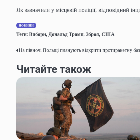
Як зазначили у місцевій поліції, відповідний ін
НОВИНИ
Теги:
Вибори
,
Дональд Трамп
,
Зброя
,
США
На півночі Польщі планують відкрити протиракетну базу
Навігація
записів
Читайте також