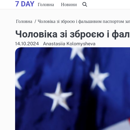
7 DAY
Skip
Головна
Новини
to
content
Головна
Чоловіка зі зброєю і фальшивим паспортом за
Чоловіка зі зброєю і ф
14.10.2024
Anastasiia Kolomysheva