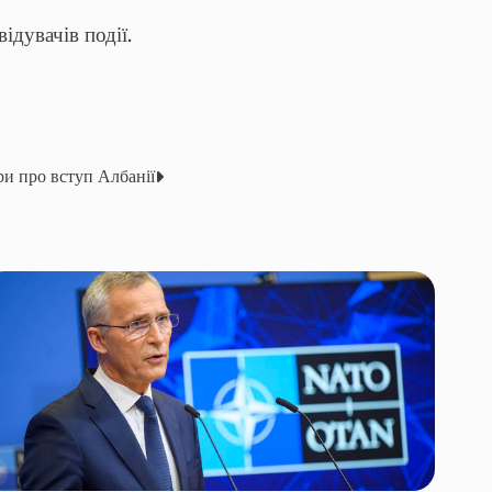
відувачів події.
и про вступ Албанії