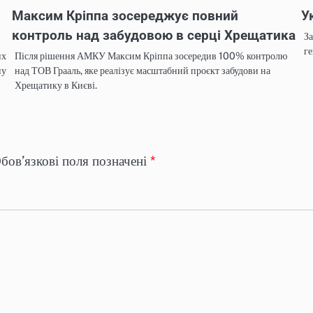
Максим Кріппа зосереджує повний
У
контроль над забудовою в серці Хрещатика
За
ге
их
Після рішення АМКУ Максим Кріппа зосередив 100% контролю
ну
над ТОВ Грааль, яке реалізує масштабний проєкт забудови на
Хрещатику в Києві.
бов’язкові поля позначені
*