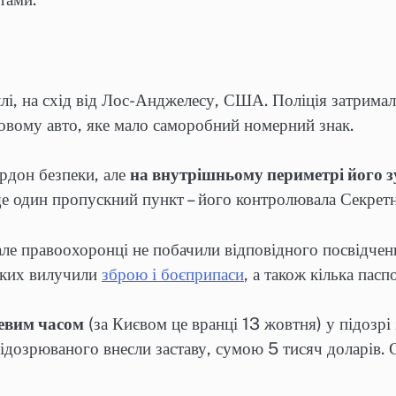
ллі, на схід від Лос-Анджелесу, США. Поліція затрима
овому авто, яке мало саморобний номерний знак.
рдон безпеки, але
на внутрішньому периметрі його
е один пропускний пункт – його контролювала Секретн
ле правоохоронці не побачили відповідного посвідченн
яких вилучили
зброю і боєприпаси
, а також кілька пасп
цевим часом
(за Києвом це вранці 13 жовтня) у підозр
 підозрюваного внесли заставу, сумою 5 тисяч доларів. 