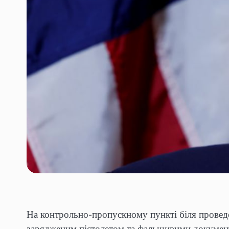
На контрольно-пропускному пункті біля провед
зарядженим пістолетом та фальшивими докумен