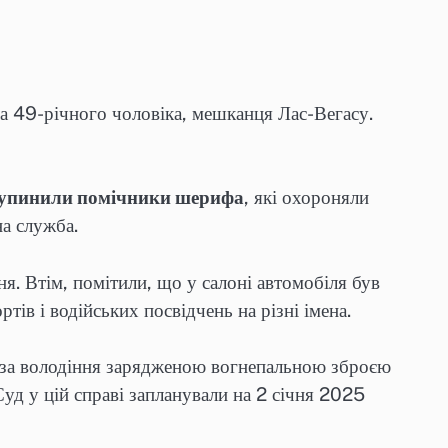
ла 49-річного чоловіка, мешканця Лас-Вегасу.
 зупинили помічники шерифа
, які охороняли
а служба.
я. Втім, помітили, що у салоні автомобіля був
ортів і водійських посвідчень на різні імена.
і за володіння зарядженою вогнепальною зброєю
Суд у цій справі запланували на 2 січня 2025