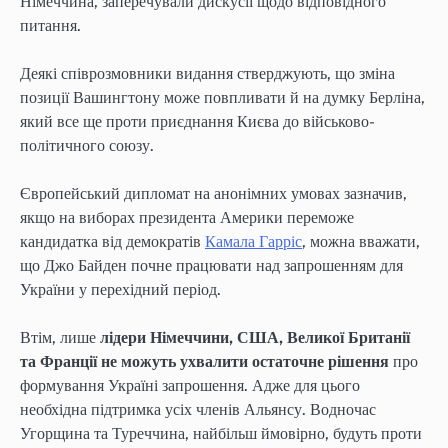
Німеччина, заперечували дискусії щодо відповідного
питання.
Деякі співрозмовники видання стверджують, що зміна
позиції Вашингтону може повпливати й на думку Берліна,
який все ще проти приєднання Києва до військово-
політичного союзу.
Європейський дипломат на анонімних умовах зазначив,
якщо на виборах президента Америки переможе
кандидатка від демократів
Камала Гарріс
, можна вважати,
що Джо Байден почне працювати над запрошенням для
України у перехідний період.
Втім, лише
лідери Німеччини, США, Великої Британії
та Франції не можуть ухвалити остаточне рішення
про
формування Україні запрошення. Адже для цього
необхідна підтримка усіх членів Альянсу. Водночас
Угорщина та Туреччина, найбільш ймовірно, будуть проти