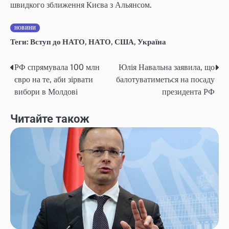
швидкого зближення Києва з Альянсом.
НОВИНИ
Теги:
Вступ до НАТО
,
НАТО
,
США
,
Україна
РФ спрямувала 100 млн
Юлія Навальна заявила, що
Навігація
євро на те, аби зірвати
балотуватиметься на посаду
записів
вибори в Молдові
президента РФ
Читайте також