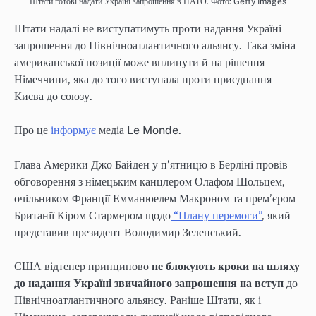
Штати готові надати Україні запрошення в НАТО. Фото: Getty Images
Штати надалі не виступатимуть проти надання Україні
запрошення до Північноатлантичного альянсу. Така зміна
американської позиції може вплинути й на рішення
Німеччини, яка до того виступала проти приєднання
Києва до союзу.
Про це
інформує
медіа Le Monde.
Глава Америки Джо Байден у п’ятницю в Берліні провів
обговорення з німецьким канцлером Олафом Шольцем,
очільником Франції Емманюелем Макроном та прем’єром
Британії Кіром Стармером щодо
“Плану перемоги”
, який
представив президент Володимир Зеленський.
США відтепер принципово
не блокують кроки на шляху
до надання Україні звичайного запрошення на вступ
до
Північноатлантичного альянсу. Раніше Штати, як і