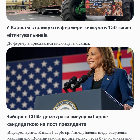
У Варшаві страйкують фермери: очікують 150 тисяч
мітингувальників
До фермерів приєдналися мисливці та лісники.
Вибори в США: демократи висунули Гарріс
кандидаткою на пост президента
Віцепрезидентка Камала Гарріс прийняла рішення щодо висунення
кандидаткою. Вона зауважила, що має велику честь бути номінанткою.