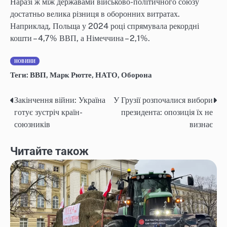
Наразі ж між державами військово-політичного союзу
достатньо велика різниця в оборонних витратах.
Наприклад, Польща у 2024 році спрямувала рекордні
кошти – 4,7% ВВП, а Німеччина – 2,1%.
НОВИНИ
Теги:
ВВП
,
Марк Рютте
,
НАТО
,
Оборона
Закінчення війни: Україна
У Грузії розпочалися вибори
Навігація
готує зустріч країн-
президента: опозиція їх не
записів
союзників
визнає
Читайте також