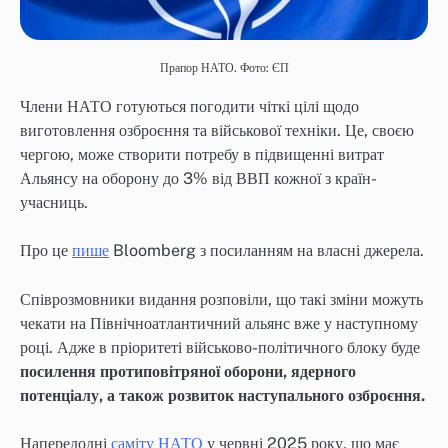
Прапор НАТО. Фото: ЄП
Члени НАТО готуються погодити чіткі цілі щодо
виготовлення озброєння та військової техніки. Це, своєю
чергою, може створити потребу в підвищенні витрат
Альянсу на оборону до 3% від ВВП кожної з країн-
учасниць.
Про це
пише
Bloomberg з посиланням на власні джерела.
Співрозмовники видання розповіли, що такі зміни можуть
чекати на Північноатлантичний альянс вже у наступному
році. Адже в пріоритеті військово-політичного блоку буде
посилення протиповітряної оборони, ядерного
потенціалу, а також розвиток наступального озброєння.
Напередодні
саміту НАТО
у червні 2025 року, що має