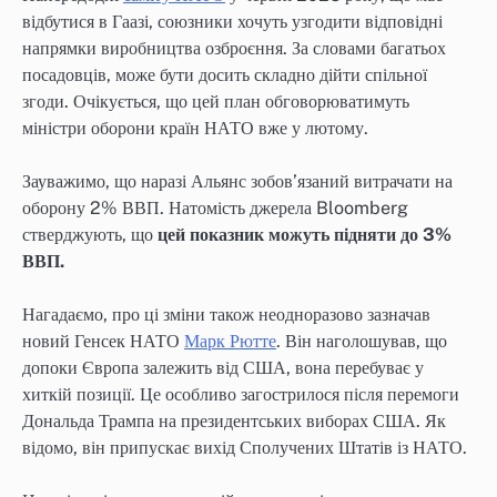
відбутися в Гаазі, союзники хочуть узгодити відповідні
напрямки виробництва озброєння. За словами багатьох
посадовців, може бути досить складно дійти спільної
згоди. Очікується, що цей план обговорюватимуть
міністри оборони країн НАТО вже у лютому.
Зауважимо, що наразі Альянс зобов’язаний витрачати на
оборону 2% ВВП. Натомість джерела Bloomberg
стверджують, що
цей показник можуть підняти до 3%
ВВП.
Нагадаємо, про ці зміни також неодноразово зазначав
новий Генсек НАТО
Марк Рютте
. Він наголошував, що
допоки Європа залежить від США, вона перебуває у
хиткій позиції. Це особливо загострилося після перемоги
Дональда Трампа на президентських виборах США. Як
відомо, він припускає вихід Сполучених Штатів із НАТО.