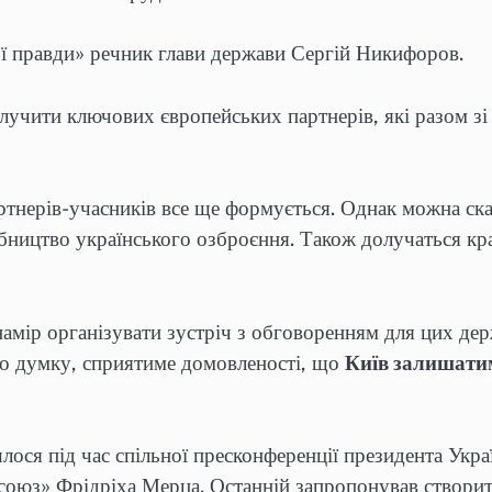
ї правди» речник глави держави Сергій Никифоров.
залучити ключових європейських партнерів, які разом
тнерів-учасників все ще формується. Однак можна сказ
иробництво українського озброєння. Також долучаться к
намір організувати зустріч з обговоренням для цих дер
ого думку, сприятиме домовленості, що
Київ залишатим
ося під час спільної пресконференції президента Укра
союз» Фрідріха Мерца. Останній запропонував створит