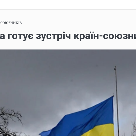
н-союзників
а готує зустріч країн-союзн