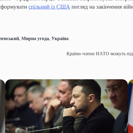
б сформувати
спільний із США
погляд на закінчення вій
ленський
,
Мирна угода
,
Україна
Країни-члени НАТО можуть під