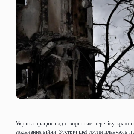
Україна працює над створенням переліку країн-
закінчення війни. Зустріч цієї групи планують п