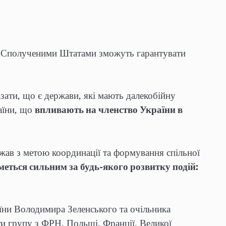
 зі Сполученими Штатами зможуть гарантувати
ати, що є держави, які мають далекобійну
раїни, що
впливають на членство України в
жав з метою координації та формування спільної
еться сильним за будь-якого розвитку подій:
їни Володимира Зеленського та очільника
и групу з ФРН, Польщі, Франції, Великої