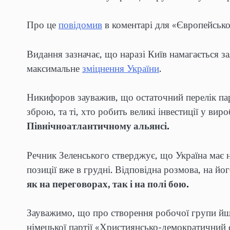
Про це
повідомив
в коментарі для «Європейсько
Видання зазначає, що наразі Київ намагається 
максимальне
зміцнення України
.
Никифоров зауважив, що остаточний перелік пар
зброю, та ті, хто робить великі інвестиції у в
Північноатлантичному альянсі.
Речник Зеленського стверджує, що Україна має 
позиції вже в грудні. Відповідна розмова, на й
як на переговорах, так і на полі бою.
Зауважимо, що про створення робочої групи йшл
німецької партії «Християнсько-демократичний 