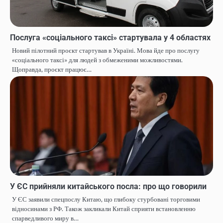
Послуга «соціального таксі» стартувала у 4 областях
Новий пілотний проєкт стартував в Україні. Мова йде про послугу
«соціального таксі» для людей з обмеженими можливостями.
Щоправда, проєкт працює…
У ЄС прийняли китайського посла: про що говорили
У ЄС заявили спецпослу Китаю, що глибоку стурбовані торговими
відносинами з РФ. Також закликали Китай сприяти встановленню
спарведливого миру в…