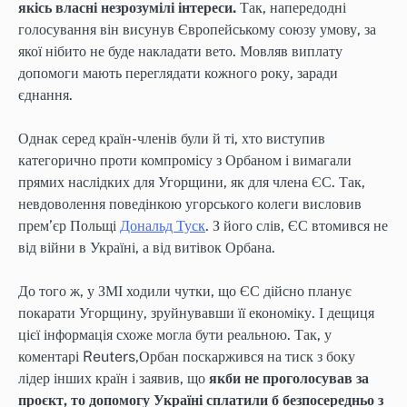
якісь власні незрозумілі інтереси.
Так, напередодні
голосування він висунув Європейському союзу умову, за
якої нібито не буде накладати вето. Мовляв виплату
допомоги мають переглядати кожного року, заради
єднання.
Однак серед країн-членів були й ті, хто виступив
категорично проти компромісу з Орбаном і вимагали
прямих наслідких для Угорщини, як для члена ЄС. Так,
невдоволення поведінкою угорського колеги висловив
прем’єр Польщі
Дональд Туск
. З його слів, ЄС втомився не
від війни в Україні, а від витівок Орбана.
До того ж, у ЗМІ ходили чутки, що ЄС дійсно планує
покарати Угорщину, зруйнувавши її економіку. І дещиця
цієї інформація схоже могла бути реальною. Так, у
коментарі Reuters,Орбан поскаржився на тиск з боку
лідер інших країн і заявив, що
якби не проголосував за
проєкт, то допомогу Україні сплатили б безпосередньо з