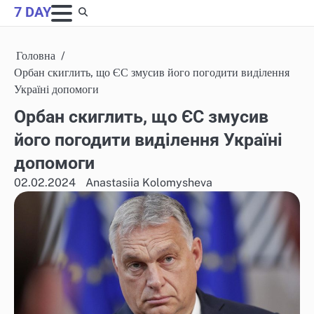
Skip
7 DAY
to
content
Головна
Орбан скиглить, що ЄС змусив його погодити виділення
Україні допомоги
Орбан скиглить, що ЄС змусив
його погодити виділення Україні
допомоги
02.02.2024
Anastasiia Kolomysheva