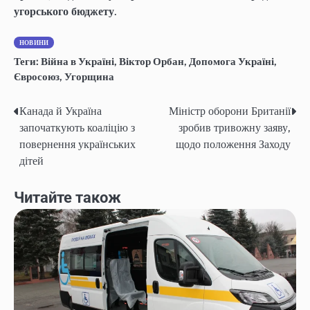
угорського бюджету
.
НОВИНИ
Теги:
Війна в Україні
,
Віктор Орбан
,
Допомога Україні
,
Євросоюз
,
Угорщина
Канада й Україна
Міністр оборони Британії
Навігація
започаткують коаліцію з
зробив тривожну заяву,
записів
повернення українських
щодо положення Заходу
дітей
Читайте також