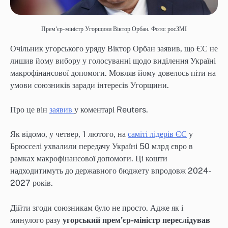
Прем'єр-міністр Угорщини Віктор Орбан. Фото: росЗМІ
Очільник угорського уряду Віктор Орбан заявив, що ЄС не
лишив йому вибору у голосуванні щодо виділення Україні
макрофінансової допомоги. Мовляв йому довелось піти на
умови союзників заради інтересів Угорщини.
Про це він
заявив
у коментарі Reuters.
Як відомо, у четвер, 1 лютого, на
саміті лідерів ЄС
у
Брюсселі ухвалили передачу Україні 50 млрд євро в
рамках макрофінансової допомоги. Ці кошти
надходитимуть до державного бюджету впродовж 2024-
2027 років.
Дійти згоди союзникам було не просто. Адже як і
минулого разу
угорський прем’єр-міністр переслідував