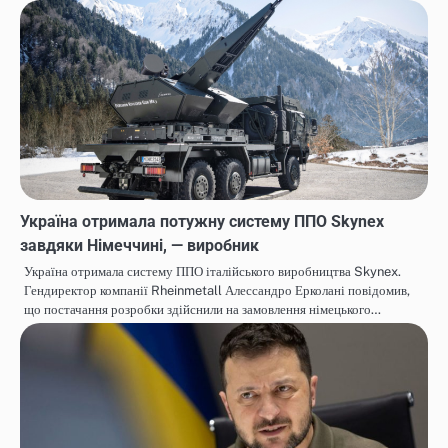
Україна отримала потужну систему ППО Skynex
завдяки Німеччині, — виробник
Україна отримала систему ППО італійського виробництва Skynex.
Гендиректор компанії Rheinmetall Алессандро Ерколані повідомив,
що постачання розробки здійснили на замовлення німецького…