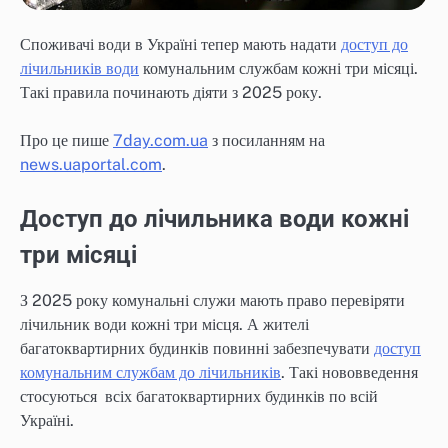
Споживачі води в Україні тепер мають надати
доступ до
лічильників води
комунальним службам кожні три місяці.
Такі правила починають діяти з 2025 року.
Про це пише
7day.com.ua
з посиланням на
news.uaportal.com
.
Доступ до лічильника води кожні
три місяці
З 2025 року комунальні служи мають право перевіряти
лічильник води кожні три місця. А жителі
багатоквартирних будинків повинні забезпечувати
доступ
комунальним службам до лічильників
. Такі нововведення
стосуються всіх багатоквартирних будинків по всій
Україні.