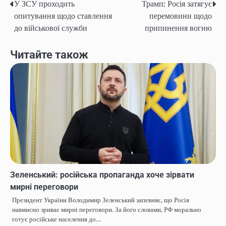
У ЗСУ проходить
Трамп: Росія затягує
Навігація
опитування щодо ставлення
перемовини щодо
записів
до військової служби
припинення вогню
Читайте також
Зеленський: російська пропаганда хоче зірвати
мирні переговори
Президент України Володимир Зеленський запевняє, що Росія
навмисно зриває мирні переговори. За його словами, РФ морально
готує російське населення до…