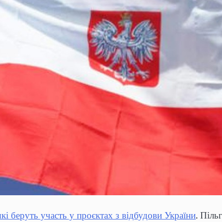
які беруть участь у проєктах з відбудови України
. Піль