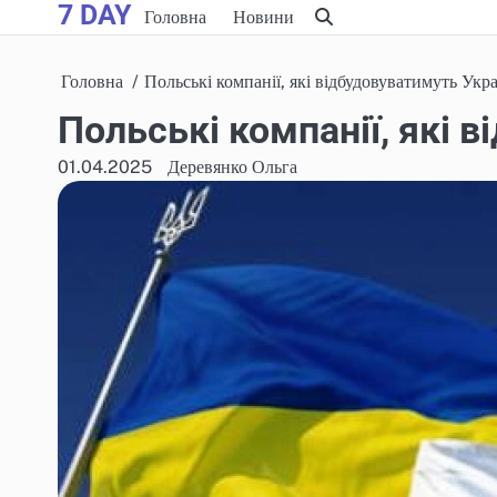
7 DAY
Skip
Головна
Новини
to
content
Головна
Польські компанії, які відбудовуватимуть Ук
Польські компанії, які 
01.04.2025
Деревянко Ольга