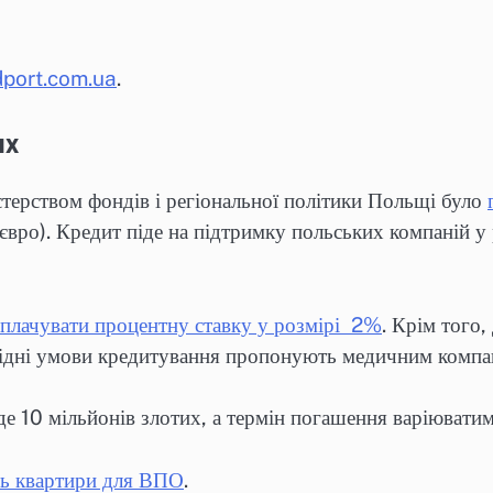
port.com.ua
.
их
стерством фондів і регіональної політики Польщі було
вро). Кредит піде на підтримку польських компаній у 
 сплачувати процентну ставку у розмірі 2%
. Крім того,
гідні умови кредитування пропонують медичним компан
е 10 мільйонів злотих, а термін погашення варіюватиме
уть квартири для ВПО
.