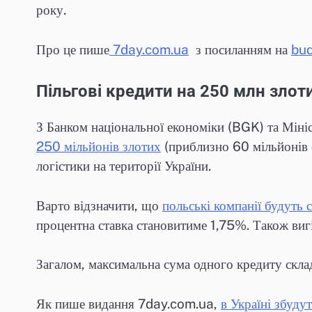
року.
Про це пише
7day.com.ua
з посиланням на
bud
Пільгові кредити на 250 млн злот
З Банком національної економіки (BGK) та Міні
250 мільйонів злотих
(приблизно 60 мільйонів є
логістики на території України.
Варто відзначити, що
польські компанії будуть
процентна ставка становитиме 1,75%. Також ви
Загалом, максимальна сума одного кредиту склад
Як пише видання 7day.com.ua,
в Україні збуд