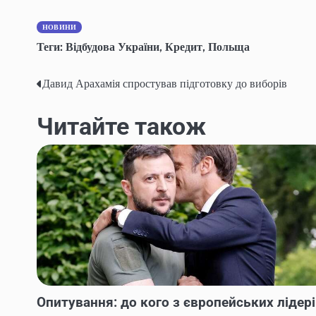
НОВИНИ
Теги:
Відбудова України
,
Кредит
,
Польща
Давид Арахамія спростував підготовку до виборів
Навігація
записів
Читайте також
Опитування: до кого з європейських лідер